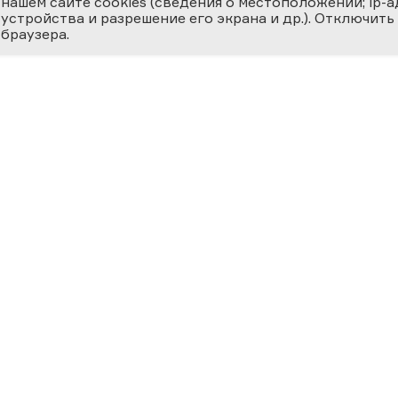
нашем сайте cookies (сведения о местоположении; ip-адр
устройства и разрешение его экрана и др.). Отключить
браузера.
ЕМИЯ
О ФЕСТИВАЛЕ
МЕДИ
 ВЕРНОСТЬ НАУКЕ
циальная номинация
Новости
Фотога
ссийская наука —
ру»
История
Видеог
24
Фестиваль 2025
Научно
Участники
Матери
ВКЛАД В
ОСВЕЩЕНИЕ
География Фестиваля
Прессе
ФЕРЕ «НАУКА И
Фестиваль за рубежом
ХНОЛОГИИ»
ший
Центральные региональные
светительский