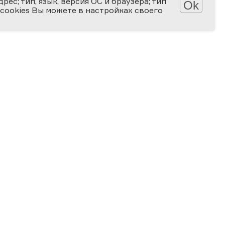
ес; тип, язык, версия ОС и браузера; тип
Ok
 cookies Вы можете в настройках своего
АТЕКА
КОНКУРСЫ
лерея
Мир науки глазами детей
алерея
Ученые будущего
-популярные статьи
Снимай науку!
алы для скачивания
Формула слова
ПРОГРАММА
Ближайшие мероприятия
Региональные площадки