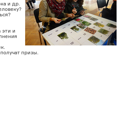
ка и др.
еловеку?
ься?
 эти и
олнения
к.
получат призы.