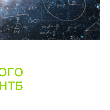
ОГО
НТБ