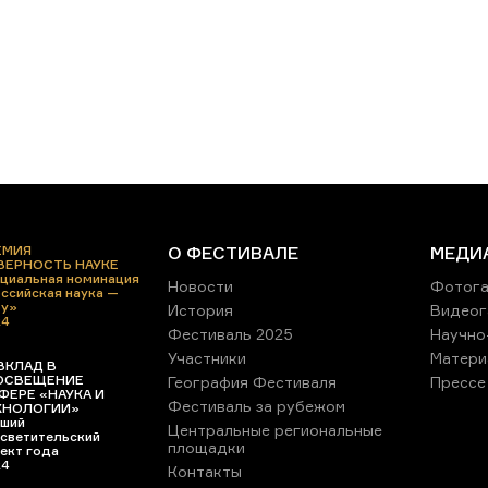
ЕМИЯ
О ФЕСТИВАЛЕ
МЕДИ
 ВЕРНОСТЬ НАУКЕ
циальная номинация
Новости
Фотога
ссийская наука —
ру»
История
Видеог
24
Фестиваль 2025
Научно
Участники
Матери
ВКЛАД В
ОСВЕЩЕНИЕ
География Фестиваля
Прессе
ФЕРЕ «НАУКА И
Фестиваль за рубежом
ХНОЛОГИИ»
ший
Центральные региональные
светительский
площадки
ект года
24
Контакты