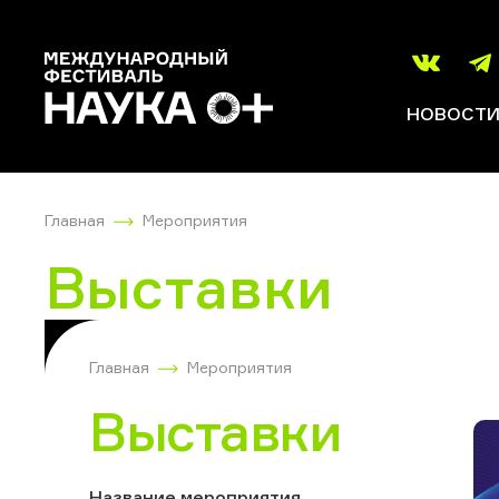
НОВОСТ
Главная
Мероприятия
Выставки
Главная
Мероприятия
Выставки
Название мероприятия