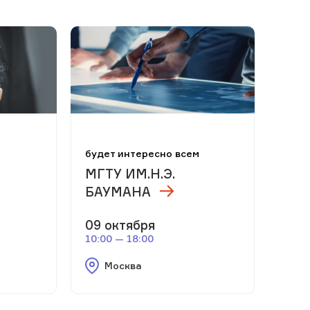
м
будет интересно всем
МГТУ ИМ.Н.Э.
БАУМАНА
09 октября
10:00 — 18:00
Москва