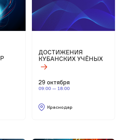
м
ДОСТИЖЕНИЯ
Р
КУБАНСКИХ УЧЁНЫХ
29 октября
09:00 — 18:00
Краснодар