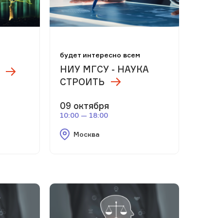
будет интересно всем
НИУ МГСУ - НАУКА
СТРОИТЬ
09 октября
10:00 — 18:00
Москва