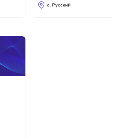
о. Русский
м