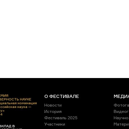
ЕМИЯ
О ФЕСТИВАЛЕ
МЕДИ
 ВЕРНОСТЬ НАУКЕ
циальная номинация
Новости
Фотога
ссийская наука —
ру»
История
Видеог
24
Фестиваль 2025
Научно
Участники
Матери
ВКЛАД В