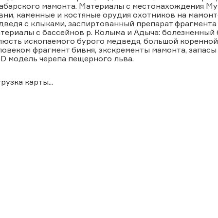
абарского мамонта. Материалы с местонахождения Му
вни, каменные и костяные орудия охотников на мамонт
дведя с клыками, заспиртованный препарат фрагмента 
териалы с бассейнов р. Колыма и Адыча: болезненный 
люсть ископаемого бурого медведя, большой коренной
ловеком фрагмент бивня, экскременты мамонта, запасы
3D модель черепа пещерного льва.
грузка карты...