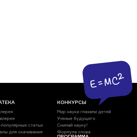
АТЕКА
КОНКУРСЫ
лерея
Мир науки глазами детей
алерея
Ученые будущего
-популярные статьи
Снимай науку!
алы для скачивания
Формула слова
ПРОГРАММА