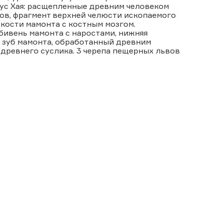
ус Хая: расщепленные древним человеком
ов, фрагмент верхней челюсти ископаемого
кости мамонта с костным мозгом.
бивень мамонта с наростами, нижняя
 зуб мамонта, обработанный древним
 древнего суслика. 3 черепа пещерных львов