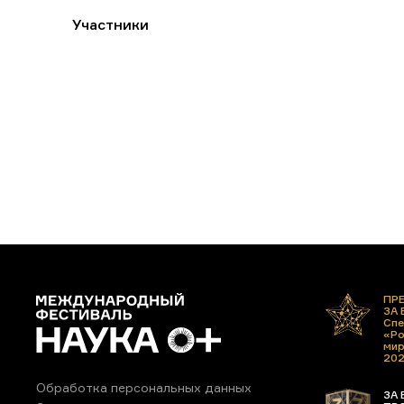
Участники
ПР
ЗА
Спе
«Ро
ми
20
Обработка персональных данных
ЗА 