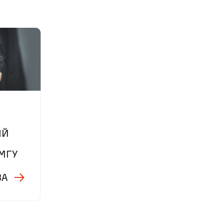
м
ИЙ
МГУ
ВА