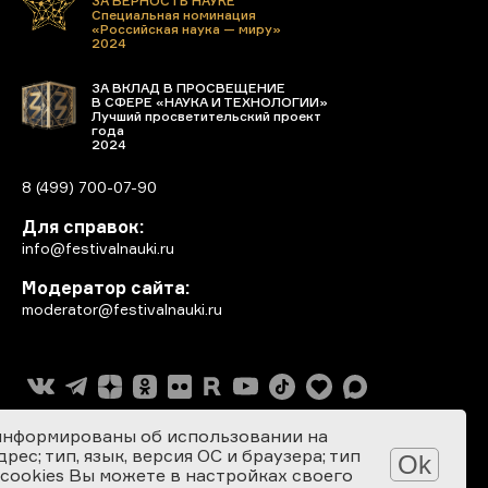
ЗА ВЕРНОСТЬ НАУКЕ
Специальная номинация
«Российская наука — миру»
2024
ЗА ВКЛАД В ПРОСВЕЩЕНИЕ
В СФЕРЕ «НАУКА И ТЕХНОЛОГИИ»
Лучший просветительский проект
года
2024
8 (499) 700-07-90
Для справок:
info@festivalnauki.ru
Модератор сайта:
moderator@festivalnauki.ru
информированы об использовании на
ес; тип, язык, версия ОС и браузера; тип
Ok
 cookies Вы можете в настройках своего