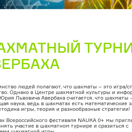
АХМАТНЫЙ ТУРНИ
ВЕРБАХА
нство людей полагают, что шахматы – это игра/с
тво. Однако в Центре шахматной культуры и инф
Юрия Львовича Авербаха считается, что шахматы 
щая наука, ведь в шахматах есть математические з
етодика игры, теория и разнообразные стратегии!
ах Всероссийского фестиваля NAUKA 0+ мы приг
инять участие в шахматном турнире и сразиться с
ами шахматной игры.