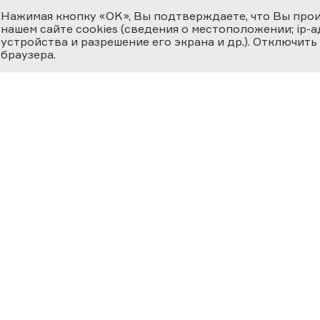
Нажимая кнопку «OK», Вы подтверждаете, что Вы про
нашем сайте cookies (сведения о местоположении; ip-адр
устройства и разрешение его экрана и др.). Отключить
браузера.
ЕМИЯ
О ФЕСТИВАЛЕ
МЕДИ
 ВЕРНОСТЬ НАУКЕ
циальная номинация
Новости
Фотога
ссийская наука —
ру»
История
Видеог
24
Фестиваль 2025
Научно
Участники
Матери
ВКЛАД В
ОСВЕЩЕНИЕ
География Фестиваля
Прессе
ФЕРЕ «НАУКА И