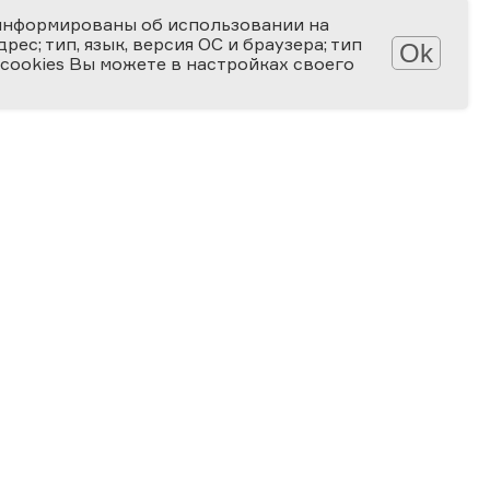
информированы об использовании на
ес; тип, язык, версия ОС и браузера; тип
Ok
 cookies Вы можете в настройках своего
АТЕКА
КОНКУРСЫ
лерея
Мир науки глазами детей
алерея
Ученые будущего
-популярные статьи
Снимай науку!
алы для скачивания
Формула слова
ПРОГРАММА