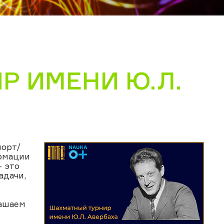
Р ИМЕНИ Ю.Л.
порт/
ормации
– это
адачи,
лашаем