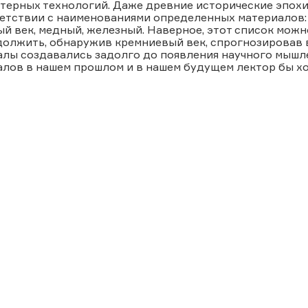
терных технологий. Даже древние исторические эпохи
ветствии с наименованиями определенных материалов:
й век, медный, железный. Наверное, этот список мож
олжить, обнаружив кремниевый век, спрогнозировав 
лы создавались задолго до появления научного мышле
лов в нашем прошлом и в нашем будущем лектор бы х