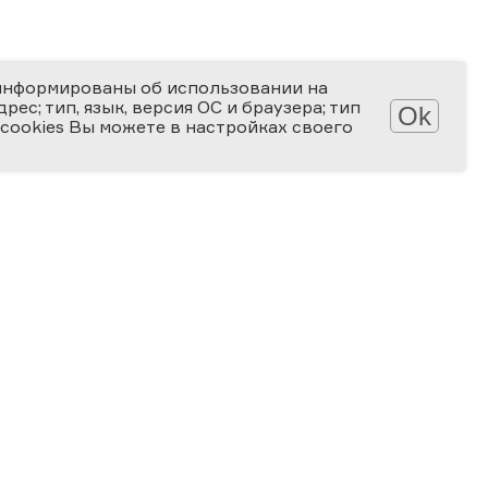
информированы об использовании на
ес; тип, язык, версия ОС и браузера; тип
Ok
 cookies Вы можете в настройках своего
АТЕКА
КОНКУРСЫ
лерея
Мир науки глазами детей
алерея
Ученые будущего
-популярные статьи
Снимай науку!