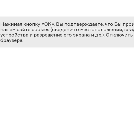
Нажимая кнопку «OK», Вы подтверждаете, что Вы про
нашем сайте cookies (сведения о местоположении; ip-адр
устройства и разрешение его экрана и др.). Отключить
браузера.
ЕМИЯ
О ФЕСТИВАЛЕ
МЕДИ
 ВЕРНОСТЬ НАУКЕ
циальная номинация
Новости
Фотога
ссийская наука —
ру»
История
Видеог
24
Фестиваль 2025
Научно