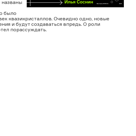
 названы
но было
век квазикристаллов. Очевидно одно, новые
ния и будут создаваться впредь. О роли
отел порассуждать.