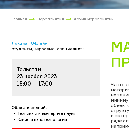
Главная
Мероприятия
Архив мероприятий
М
Лекция | Офлайн
студенты, взрослые, специалисты
П
Тольятти
23 ноября 2023
15:00 — 17:00
Часто л
материа
не зани
минимум
объекто
Область знаний:
структу
Техника и инженерные науки
к мате
Химия и нанотехнологии
ряде сл
наприм