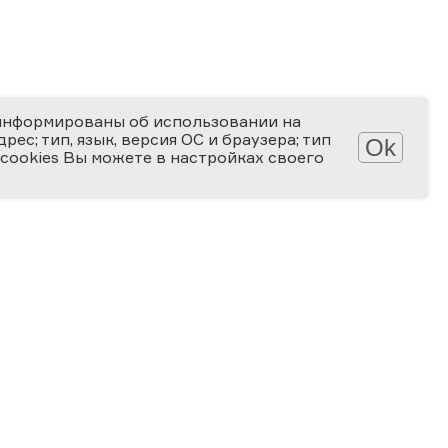
информированы об использовании на
ес; тип, язык, версия ОС и браузера; тип
Ok
 cookies Вы можете в настройках своего
Обработка персональных данных
Защита персональных данных
2006-2026