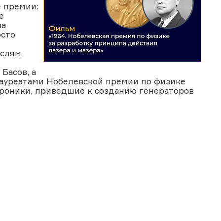
 премии:
е
за
осто
аслям
Басов, а
лауреатами Нобелевской премии по физике
роники, приведшие к созданию генераторов