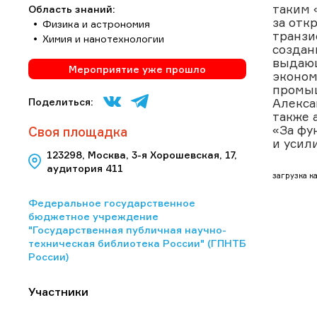
таким 
Область знаний:
за отк
Физика и астрономия
транзи
Химия и нанотехнологии
создан
выдающ
Мероприятие уже прошло
эконом
промыш
Поделиться:
Алекса
также 
«За фу
Своя площадка
и усил
123298, Москва, 3-я Хорошевская, 17,
аудитория 411
загрузка ка
Федеральное государственное
бюджетное учреждение
"Государственная публичная научно-
техническая библиотека России" (ГПНТБ
России)
Участники