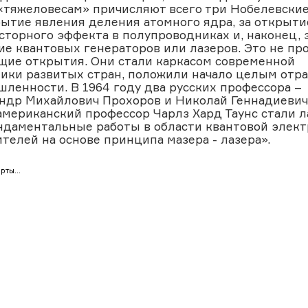
«тяжеловесам» причисляют всего три Нобелевские
рытие явления деления атомного ядра, за открыти
сторного эффекта в полупроводниках и, наконец, 
ие квантовых генераторов или лазеров. Это не пр
ие открытия. Они стали каркасом современной
ики развитых стран, положили начало целым отр
ленности. В 1964 году два русских профессора –
ндр Михайлович Прохоров и Николай Геннадиевич 
американский профессор Чарлз Хард Таунс стали 
ндаментальные работы в области квантовой элект
ителей на основе принципа мазера - лазера».
рты...