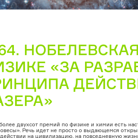
64. НОБЕЛЕВСКА
ЗИКЕ «ЗА РАЗРА
РИНЦИПА ДЕЙСТВ
АЗЕРА»
более двухсот премий по физике и химии есть на
овесы». Речь идет не просто о выдающемся открыт
здействии на цивилизацию, на повседневную жизнь