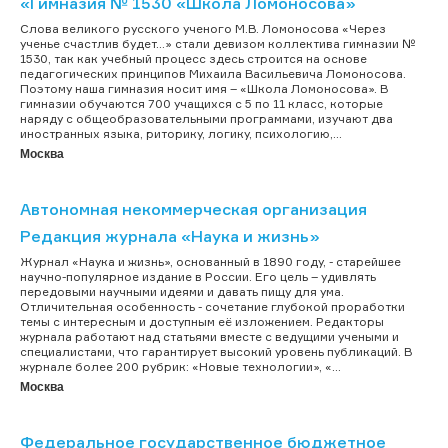
«Гимназия № 1530 «Школа Ломоносова»
Cлова великого русского ученого М.В. Ломоносова «Через
ученье счастлив будет…» стали девизом коллектива гимназии №
1530, так как учебный процесс здесь строится на основе
педагогических принципов Михаила Васильевича Ломоносова.
Поэтому наша гимназия носит имя – «Школа Ломоносова». В
гимназии обучаются 700 учащихся с 5 по 11 класс, которые
наряду с общеобразовательными программами, изучают два
иностранных языка, риторику, логику, психологию,...
Москва
Автономная некоммерческая организация
Редакция журнала «Наука и жизнь»
Журнал «Наука и жизнь», основанный в 1890 году, - старейшее
научно-популярное издание в России. Его цель – удивлять
передовыми научными идеями и давать пищу для ума.
Отличительная особенность - сочетание глубокой проработки
темы с интересным и доступным её изложением. Редакторы
журнала работают над статьями вместе с ведущими учеными и
специалистами, что гарантирует высокий уровень публикаций. В
журнале более 200 рубрик: «Новые технологии», «...
Москва
Федеральное государственное бюджетное