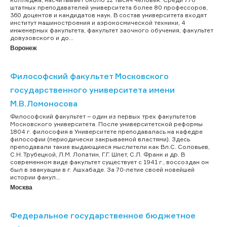
штатных преподавателей университета более 80 профессоров,
360 доцентов и кандидатов наук. В состав университета входят
институт машиностроения и аэрокосмической техники, 4
инженерных факультета, факультет заочного обучения, факультет
довузовского и до...
Воронеж
Философский факультет Московского
государственного университета имени
М.В.Ломоносова
Философский факультет – один из первых трех факультетов
Московского университета. После университетской реформы
1804 г. философия в Университете преподавалась на кафедре
философии (периодически закрываемой властями). Здесь
преподавали такие выдающиеся мыслители как Вл.С. Соловьев,
С.Н. Трубецкой, Л.М. Лопатин, Г.Г. Шпет, С.Л. Франк и др. В
современном виде факультет существует с 1941 г., воссоздан он
был в эвакуации в г. Ашхабаде. За 70-летие своей новейшей
истории факул...
Москва
Федеральное государственное бюджетное