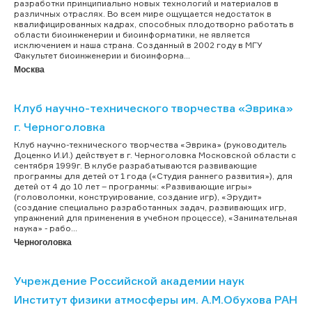
разработки принципиально новых технологий и материалов в
различных отраслях. Во всем мире ощущается недостаток в
квалифицированных кадрах, способных плодотворно работать в
области биоинженерии и биоинформатики, не является
исключением и наша страна. Созданный в 2002 году в МГУ
Факультет биоинженерии и биоинформа...
Москва
Клуб научно-технического творчества «Эврика»
г. Черноголовка
Клуб научно-технического творчества «Эврика» (руководитель
Доценко И.И.) действует в г. Черноголовка Московской области с
сентября 1999г. В клубе разрабатываются развивающие
программы для детей от 1 года («Студия раннего развития»), для
детей от 4 до 10 лет – программы: «Развивающие игры»
(головоломки, конструирование, создание игр), «Эрудит»
(создание специально разработанных задач, развивающих игр,
упражнений для применения в учебном процессе), «Занимательная
наука» - рабо...
Черноголовка
Учреждение Российской академии наук
Институт физики атмосферы им. А.М.Обухова РАН