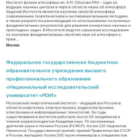
Институт физики атмосферы им. А.М. Обухова РАН – один из
ведущих научных центров в мире в области науки об атмосфере.
Задачей Института является изучение свойств атмосферы
современными теоретическими и экспериментальными методами,
а также разработка рекомендаций по использованию полученных
фундаментальных результатов для решения конкретных научных и
прикладных задач. В Институте ведутся серьезные исследования
по изучению фундаментальных проблем наук об атмосфере и,
преж...
Москва
Федеральное государственное бюджетное
образовательное учреждение высшего
профессионального образования
«Национальный исследовательский
университет «МЭИ»
Московский энергетический институт – ведущий вуз России в
области энергетики, электротехники, радиоэлектроники,
электроники и информационных технологий. За годы
существования в институте работали около 50 академиков и
членов-корреспондентов Академии наук, 70 заслуженных
деятелей науки и техники России (РСФСР), более 120 лауреатов
Ленинской, Государственной премий, премий Правительства СССР
и России, выпущено более 200 тысяч инженеров и специалистов.