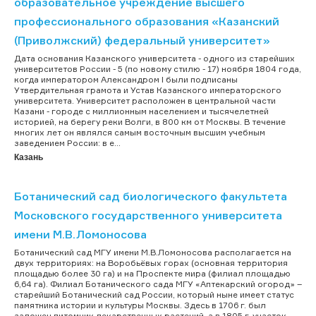
образовательное учреждение высшего
профессионального образования «Казанский
(Приволжский) федеральный университет»
Дата основания Казанского университета - одного из старейших
университетов России - 5 (по новому стилю - 17) ноября 1804 года,
когда императором Александром I были подписаны
Утвердительная грамота и Устав Казанского императорского
университета. Университет расположен в центральной части
Казани - городе с миллионным населением и тысячелетней
историей, на берегу реки Волги, в 800 км от Москвы. В течение
многих лет он являлся самым восточным высшим учебным
заведением России: в е...
Казань
Ботанический сад биологического факультета
Московского государственного университета
имени М.В.Ломоносова
Ботанический сад МГУ имени М.В.Ломоносова располагается на
двух территориях: на Воробьёвых горах (основная территория
площадью более 30 га) и на Проспекте мира (филиал площадью
6,64 га). Филиал Ботанического сада МГУ «Аптекарский огород» –
старейший Ботанический сад России, который ныне имеет статус
памятника истории и культуры Москвы. Здесь в 1706 г. был
заложен питомник лекарственных растений, а в 1805 г. участок