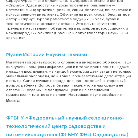
Сириус.Курсы — это онлайн-школа Образовательного центра
«Сириус». Здесь доступны курсы по семи направлениям —
математике, информатике, физике, химии, биологии, лингвистике и
искусственному интеллекту. Обучение на всех курсах бесплатное.
Авторы Сириус.Курсов работают в ведущих школах, вузах и
технологических компаниях страны. Это опытные учителя,
тренеры и наставники победителей и призёров всероссийских и
международных олимпиад, учёные и популяризаторы науки. Они
знают, как...
Музей Истории Науки и Техники
Мы умеем говорить просто о сложном и интересно обо всём. Наши
экскурсии насыщены информацией и в то же время понятны даже
младшим школьникам. На каждой экскурсии дети увидят не только
уникальные экспонаты, но и яркие, познавательные демонстрации
и опыты. Самая лучшая награда для нас – хороший, интересный
вопрос ребёнка. Вопросы бывают такие, что на них сразу и не
ответишь. Тогда мы не раздуваем щёки и не стесняемся
признаться, что ответа не знаем. Настоящая наука вообще не...
Москва
ФГБНУ «Федеральный научный селекционно-
технологический центр садоводства и
питомниководства» (ФГБНУ ФНЦ Садоводства)