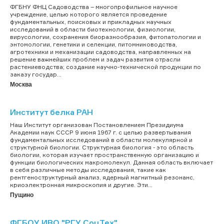
ФГБНУ ФНЦ Садоводства – многопрофильное научное
учреждение, целью которого является проведение
фундаментальных, поисковых и прикладных научных
исследований в области биотехнологии, физиологии,
вирусологии, сохранения биоразнообразия, фитопатологии и
энтомологии, генетики и селекции, питомниководства,
агротехники и механизации садоводства, направленных на
решение важнейших проблем и задач развития отрасли
растениеводства; создание научно-технической продукции по
заказу государ...
Москва
Институт белка РАН
Наш Институт организован Постановлением Президиума
Академии наук СССР 9 июня 1967 г. с целью развертывания
фундаментальных исследований в области молекулярной и
структурной биологии. Структурная биология - это область
биологии, которая изучает пространственную организацию и
функции биологических макромолекул. Данная область включает
в себя различные методы исследования, такие как
рентгеноструктурный анализ, ядерный магнитный резонанс,
криоэлектронная микроскопия и другие. Эти...
Пущино
ФГБОУ ИВО "РГУ СоцТех"