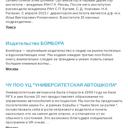
сильноточной электроники. Организатор и первый директор
института – академик РАН Г.А. Месяц. После него институтом
руководили академики РАН С.П. Бугаев, С.Д. Коровин, Н.А.
Ратахин. С апреля 2021 г. директором института является д.ф.-м.н.
Илья Викторович Романченко. В институте 15 научных
подразделени...
Томск
Издательство БОМБОРА
Бомбора — крупнейшее издательство и лидер на рынке полезных
и вдохновляющих книг. Мы издаем каждую третью non-fiction
книгу, внимательно следим за трендами и умеем ловить самые
большие книжные волны....
Москва
ЧУ ПОО УЦ "УНИВЕРСИТЕТСКАЯ АВТОШКОЛА"
Университетская автошкола была открыта в 1999 году на базе
МГУ, и уже более 20 лет предоставляет образование по
управлению автомобилем и мотоциклом. Мы могли бы предложить
посетителям науки 0+, в рамках борьбы с "пьянством за рулём ",
почувствовать себя в роли нетрезвого водителя и понять
насколько это на самом деле опасно, и отличается от их
обычного состояния. Это возможно благодаря специальной
программе и VR очкам. ...
Москва