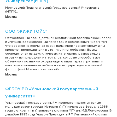
Университет (МПГУ)
Московский Педагогический Государственный Университет
(МПГУ)...
Москва
ООО "ЖУЖУ ТОЙС"
Отечественный бренд детской экологичной развивающей мебели
и игрушек, вдохновленный природой и окружающим миром, тем,
что ребенок на кончиках своих пальчиков познает среду, и мы
являемся проводниками в этот мир многообразия. Бренд
сосредоточен на двух ключевых категориях: развивающие
игрушки из природных материалов, которые способствуют
обучению и познанию окружающего мира через игру; умная и
многофункциональная мебель и аксессуары, вдохновленной
философией Монтессори способс...
Москва
ФГБОУ ВО «Ульяновский государственный
университет»
Ульяновский государственный университет является самым
молодым вузом города. История УлГУ началась в феврале 1988
года с открытия в Ульяновске филиала МГУ им. М.В.Ломоносова. В
декабре 1995 года Указом Президента РФ Ульяновский филиал