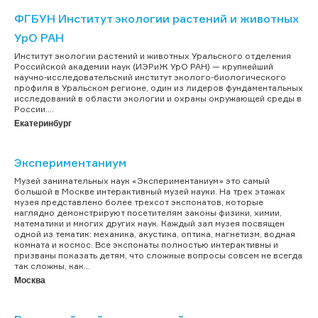
ФГБУН Институт экологии растений и животных
УрО РАН
Институт экологии растений и животных Уральского отделения
Российской академии наук (ИЭРиЖ УрО РАН) — крупнейший
научно-исследовательский институт эколого-биологического
профиля в Уральском регионе, один из лидеров фундаментальных
исследований в области экологии и охраны окружающей среды в
России....
Екатеринбург
Экспериментаниум
Музей занимательных наук «Экспериментаниум» это самый
большой в Москве интерактивный музей науки. На трех этажах
музея представлено более трехсот экспонатов, которые
наглядно демонстрируют посетителям законы физики, химии,
математики и многих других наук. Каждый зал музея посвящен
одной из тематик: механика, акустика, оптика, магнетизм, водная
комната и космос. Все экспонаты полностью интерактивны и
призваны показать детям, что сложные вопросы совсем не всегда
так сложны, как...
Москва