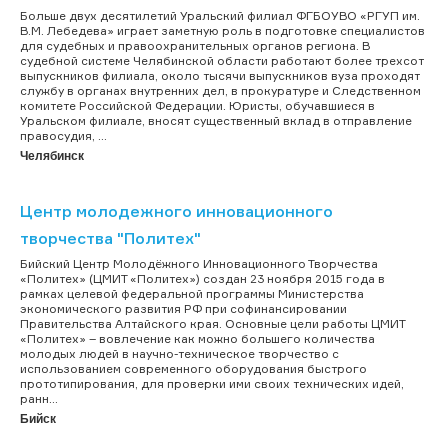
Больше двух десятилетий Уральский филиал ФГБОУВО «РГУП им.
В.М. Лебедева» играет заметную роль в подготовке специалистов
для судебных и правоохранительных органов региона. В
судебной системе Челябинской области работают более трехсот
выпускников филиала, около тысячи выпускников вуза проходят
службу в органах внутренних дел, в прокуратуре и Следственном
комитете Российской Федерации. Юристы, обучавшиеся в
Уральском филиале, вносят существенный вклад в отправление
правосудия, ...
Челябинск
Центр молодежного инновационного
творчества "Политех"
Бийский Центр Молодёжного Инновационного Творчества
«Политех» (ЦМИТ «Политех») создан 23 ноября 2015 года в
рамках целевой федеральной программы Министерства
экономического развития РФ при софинансировании
Правительства Алтайского края. Основные цели работы ЦМИТ
«Политех» – вовлечение как можно большего количества
молодых людей в научно-техническое творчество с
использованием современного оборудования быстрого
прототипирования, для проверки ими своих технических идей,
ранн...
Бийск