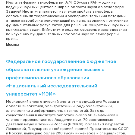
Институт физики атмосферы им. А.М. Обухова РАН – один из
ведущих научных центров в мире в области науки об атмосфере.
Задачей Института является изучение свойств атмосферы
современными теоретическими и экспериментальными методами,
а также разработка рекомендаций по использованию полученных
фундаментальных результатов для решения конкретных научных и
прикладных задач. В Институте ведутся серьезные исследования
по изучению фундаментальных проблем наук об атмосфере и,
преж...
Москва
Федеральное государственное бюджетное
образовательное учреждение высшего
профессионального образования
«Национальный исследовательский
университет «МЭИ»
Московский энергетический институт – ведущий вуз России в
области энергетики, электротехники, радиоэлектроники,
электроники и информационных технологий. За годы
существования в институте работали около 50 академиков и
членов-корреспондентов Академии наук, 70 заслуженных
деятелей науки и техники России (РСФСР), более 120 лауреатов
Ленинской, Государственной премий, премий Правительства СССР
и России, выпущено более 200 тысяч инженеров и специалистов.