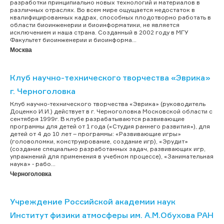
разработки принципиально новых технологий и материалов в
различных отраслях. Во всем мире ощущается недостаток в
квалифицированных кадрах, способных плодотворно работать в
области биоинженерии и биоинформатики, не является
исключением и наша страна. Созданный в 2002 году в МГУ
Факультет биоинженерии и биоинформа...
Москва
Клуб научно-технического творчества «Эврика»
г. Черноголовка
Клуб научно-технического творчества «Эврика» (руководитель
Доценко И.И.) действует в г. Черноголовка Московской области с
сентября 1999г. В клубе разрабатываются развивающие
программы для детей от 1 года («Студия раннего развития»), для
детей от 4 до 10 лет – программы: «Развивающие игры»
(головоломки, конструирование, создание игр), «Эрудит»
(создание специально разработанных задач, развивающих игр,
упражнений для применения в учебном процессе), «Занимательная
наука» - рабо...
Черноголовка
Учреждение Российской академии наук
Институт физики атмосферы им. А.М.Обухова РАН