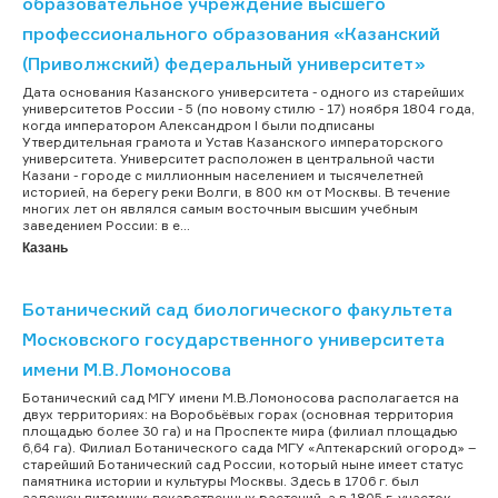
образовательное учреждение высшего
профессионального образования «Казанский
(Приволжский) федеральный университет»
Дата основания Казанского университета - одного из старейших
университетов России - 5 (по новому стилю - 17) ноября 1804 года,
когда императором Александром I были подписаны
Утвердительная грамота и Устав Казанского императорского
университета. Университет расположен в центральной части
Казани - городе с миллионным населением и тысячелетней
историей, на берегу реки Волги, в 800 км от Москвы. В течение
многих лет он являлся самым восточным высшим учебным
заведением России: в е...
Казань
Ботанический сад биологического факультета
Московского государственного университета
имени М.В.Ломоносова
Ботанический сад МГУ имени М.В.Ломоносова располагается на
двух территориях: на Воробьёвых горах (основная территория
площадью более 30 га) и на Проспекте мира (филиал площадью
6,64 га). Филиал Ботанического сада МГУ «Аптекарский огород» –
старейший Ботанический сад России, который ныне имеет статус
памятника истории и культуры Москвы. Здесь в 1706 г. был
заложен питомник лекарственных растений, а в 1805 г. участок