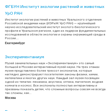
ФГБУН Институт экологии растений и животных
УрО РАН
Институт экологии растений и животных Уральского отделения
Российской академии наук (ИЭРиЖ УрО РАН) — крупнейший
научно-исследовательский институт эколого-биологического
профиля в Уральском регионе, один из лидеров фундаментальных
исследований в области экологии и охраны окружающей среды в
России....
Екатеринбург
Экспериментаниум
Музей занимательных наук «Экспериментаниум» это самый
большой в Москве интерактивный музей науки. На трех этажах
музея представлено более трехсот экспонатов, которые
наглядно демонстрируют посетителям законы физики, химии,
математики и многих других наук. Каждый зал музея посвящен
одной из тематик: механика, акустика, оптика, магнетизм, водная
комната и космос. Все экспонаты полностью интерактивны и
призваны показать детям, что сложные вопросы совсем не всегда
так сложны, как...
Москва