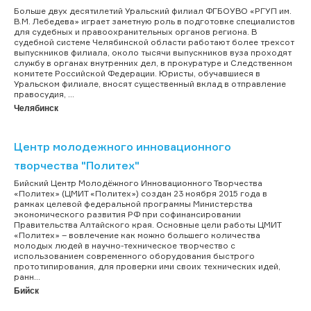
Больше двух десятилетий Уральский филиал ФГБОУВО «РГУП им.
В.М. Лебедева» играет заметную роль в подготовке специалистов
для судебных и правоохранительных органов региона. В
судебной системе Челябинской области работают более трехсот
выпускников филиала, около тысячи выпускников вуза проходят
службу в органах внутренних дел, в прокуратуре и Следственном
комитете Российской Федерации. Юристы, обучавшиеся в
Уральском филиале, вносят существенный вклад в отправление
правосудия, ...
Челябинск
Центр молодежного инновационного
творчества "Политех"
Бийский Центр Молодёжного Инновационного Творчества
«Политех» (ЦМИТ «Политех») создан 23 ноября 2015 года в
рамках целевой федеральной программы Министерства
экономического развития РФ при софинансировании
Правительства Алтайского края. Основные цели работы ЦМИТ
«Политех» – вовлечение как можно большего количества
молодых людей в научно-техническое творчество с
использованием современного оборудования быстрого
прототипирования, для проверки ими своих технических идей,
ранн...
Бийск