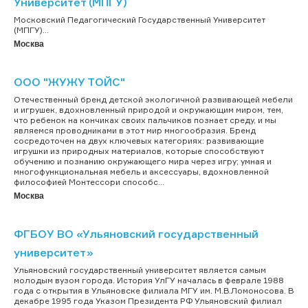
Университет (МПГУ)
Московский Педагогический Государственный Университет
(МПГУ)...
Москва
ООО "ЖУЖУ ТОЙС"
Отечественный бренд детской экологичной развивающей мебели
и игрушек, вдохновленный природой и окружающим миром, тем,
что ребенок на кончиках своих пальчиков познает среду, и мы
являемся проводниками в этот мир многообразия. Бренд
сосредоточен на двух ключевых категориях: развивающие
игрушки из природных материалов, которые способствуют
обучению и познанию окружающего мира через игру; умная и
многофункциональная мебель и аксессуары, вдохновленной
философией Монтессори способс...
Москва
ФГБОУ ВО «Ульяновский государственный
университет»
Ульяновский государственный университет является самым
молодым вузом города. История УлГУ началась в феврале 1988
года с открытия в Ульяновске филиала МГУ им. М.В.Ломоносова. В
декабре 1995 года Указом Президента РФ Ульяновский филиал