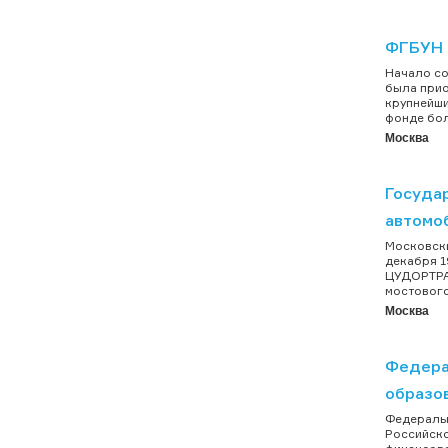
ФГБУН 
Начало со
была прио
крупнейши
фонде бол
Москва
Госуда
автомо
Московски
декабря 1
ЦУДОРТРАН
мостового
Москва
Федера
образо
Федеральн
Российско