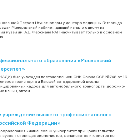
снованной Петром I Кунсткамеры у доктора медицины Готвальда
создан Минеральный кабинет, давший начало одному из
й музей им. А.Е. Ферсмана РАН насчитывает только в основном
...
фессионального образования «Московский
верситет»
(МАДИ) был учрежден постановлением СНК Союза ССР №748 от 13
нженеров транспорта и Высшей автодорожной школы
фицированных кадров для автомобильного транспорта, дорожно-
 машин, автом...
е учреждение высшего профессионального
Российской Федерации»
образования «Финансовый университет при Правительстве
х вузов, готовящих экономистов, финансистов и юристов по