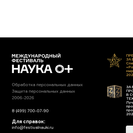
ПР
ЗА
Спе
«Ро
ми
20
Обработка персональных данных
ЗА 
ПР
Защита персональных данных
В С
2006-2026
ТЕ
Луч
про
про
8 (499) 700-07-90
20
Для справок:
info@festivalnauki.ru