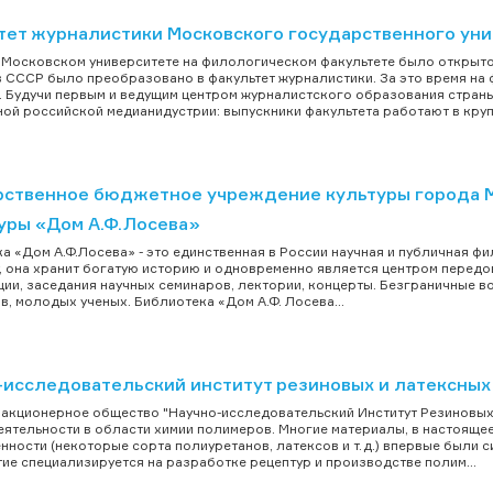
тет журналистики Московского государственного уни
 в Московском университете на филологическом факультете было открыто
 СССР было преобразовано в факультет журналистики. За это время на 
. Будучи первым и ведущим центром журналистского образования страны
ой российской медианидустрии: выпускники факультета работают в крупн
рственное бюджетное учреждение культуры города 
туры «Дом А.Ф.Лосева»
а «Дом А.Ф.Лосева» - это единственная в России научная и публичная ф
, она хранит богатую историю и одновременно является центром перед
ии, заседания научных семинаров, лектории, концерты. Безграничные в
в, молодых ученых. Библиотека «Дом А.Ф. Лосева...
-исследовательский институт резиновых и латексных
акционерное общество "Научно-исследовательский Институт Резиновых
еятельности в области химии полимеров. Многие материалы, в настоящ
ности (некоторые сорта полиуретанов, латексов и т.д.) впервые были с
ие специализируется на разработке рецептур и производстве полим...