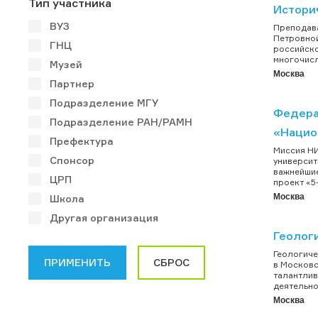
Тип участника
Истори
ВУЗ
Преподава
Петровной
ГНЦ
российско
многочисл
Музей
Москва
Партнер
Подразделение МГУ
Федера
Подразделение РАН/РАМН
«Нацио
Префектура
Миссия НИ
Спонсор
университ
важнейшие
ЦРП
проект «5-
Москва
Школа
Другая организация
Геолог
Геологиче
в Московс
талантлив
деятельно
Москва