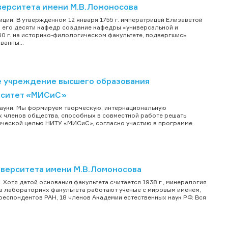
верситета имени М.В.Ломоносова
ции. В утвержденном 12 января 1755 г. императрицей Елизаветой
 его десяти кафедр создание кафедры «универсальной и
50 г. на историко-филологическом факультете, подвергшись
анны...
е учреждение высшего образования
рситет «МИСиС»
ауки. Мы формируем творческую, интернациональную
ых членов общества, способных в совместной работе решать
гической целью НИТУ «МИСиС», согласно участию в программе
иверситета имени М.В.Ломоносова
Хотя датой основания факультета считается 1938 г., минералогия
 в лабораториях факультета работают ученые с мировым именем,
еспондентов РАН, 18 членов Академии естественных наук РФ. Вся