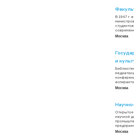
Факуль
В 1947 г.
министров
студентов
современн
Москва
Госуда
и куль
Библиотек
медиатеку
конференц
аспиранто
Москва
Научно
Открытое 
научной д
промышлен
предприят
Москва