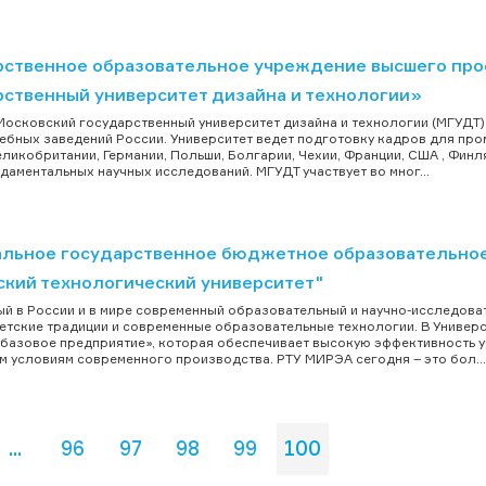
рственное образовательное учреждение высшего про
рственный университет дизайна и технологии»
осковский государственный университет дизайна и технологии (МГУДТ) 
ебных заведений России. Университет ведет подготовку кадров для пр
еликобритании, Германии, Польши, Болгарии, Чехии, Франции, США , Фин
даментальных научных исследований. МГУДТ участвует во мног...
льное государственное бюджетное образовательное
ский технологический университет"
й в России и в мире современный образовательный и научно-исследоват
етские традиции и современные образовательные технологии. В Универси
 базовое предприятие», которая обеспечивает высокую эффективность 
м условиям современного производства. РТУ МИРЭА сегодня – это бол...
...
96
97
98
99
100