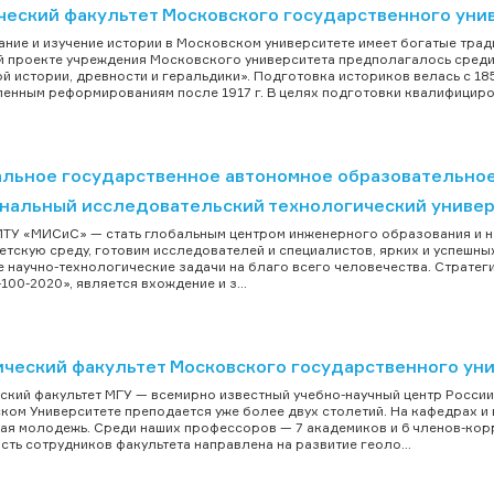
ческий факультет Московского государственного уни
ние и изучение истории в Московском университете имеет богатые тради
 проекте учреждения Московского университета предполагалось среди
й истории, древности и геральдики». Подготовка историков велась с 18
енным реформированиям после 1917 г. В целях подготовки квалифициров
льное государственное автономное образовательно
нальный исследовательский технологический униве
ТУ «МИСиС» — стать глобальным центром инженерного образования и н
етскую среду, готовим исследователей и специалистов, ярких и успешн
 научно-технологические задачи на благо всего человечества. Страте
100-2020», является вхождение и з...
ический факультет Московского государственного ун
ский факультет МГУ — всемирно известный учебно-научный центр России. 
ком Университете преподается уже более двух столетий. На кафедрах и
ая молодежь. Среди наших профессоров — 7 академиков и 6 членов-корр
сть сотрудников факультета направлена на развитие геоло...