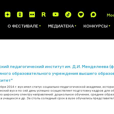
Мо
И
О ФЕСТИВАЛЕ
МЕДИАТЕКА
КОНКУРСЫ
ский педагогический институт им. Д.И. Менделеева (
много образовательного учреждения высшего образо
ситет"
ября 2014 г. вуз имел статус социально-педагогической академии, истори
еский вуз и по сей день успешно осуществляет подготовку кадров для о
по широкому спектру направлений: дошкольное обучение, среднее обра
а учащихся и др. За столь солидный срок в вузе обучались представители