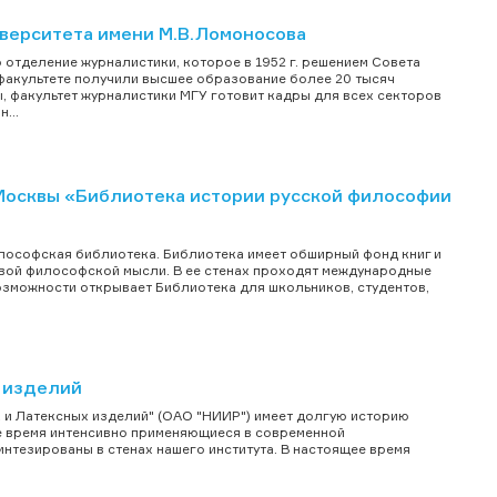
верситета имени М.В.Ломоносова
 отделение журналистики, которое в 1952 г. решением Совета
факультете получили высшее образование более 20 тысяч
, факультет журналистики МГУ готовит кадры для всех секторов
...
Москвы «Библиотека истории русской философии
илософская библиотека. Библиотека имеет обширный фонд книг и
овой философской мысли. В ее стенах проходят международные
озможности открывает Библиотека для школьников, студентов,
 изделий
 и Латексных изделий" (ОАО "НИИР") имеет долгую историю
ее время интенсивно применяющиеся в современной
интезированы в стенах нашего института. В настоящее время