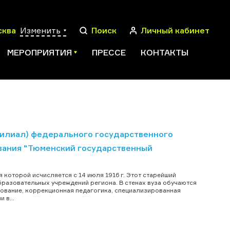
сква
Изменить
Поиск
Личный кабинет
МЕРОПРИЯТИЯ
ПРЕССЕ
КОНТАКТЫ
ПОИСК
филиал) федерального государственного
вания "Тюменский государственный
я которой исчисляется с 14 июля 1916 г. Этот старейший
бразовательных учреждений региона. В стенах вуза обучаются
зование, коррекционная педагогика, специализированная
 в...