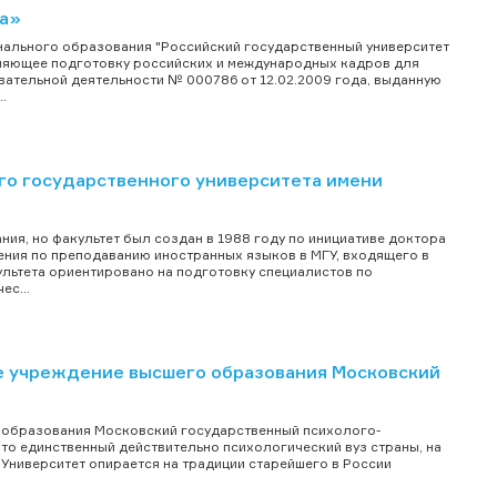
са»
ального образования "Российский государственный университет
твляющее подготовку российских и международных кадров для
вательной деятельности № 000786 от 12.02.2009 года, выданную
.
го государственного университета имени
ния, но факультет был создан в 1988 году по инициативе доктора
ления по преподаванию иностранных языков в МГУ, входящего в
льтета ориентировано на подготовку специалистов по
с...
 учреждение высшего образования Московский
образования Московский государственный психолого-
 это единственный действительно психологический вуз страны, на
 Университет опирается на традиции старейшего в России