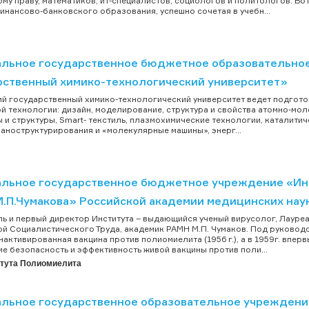
му праву, математиков, ит-специалистов, социологов и политологов. Во
инансово-банковского образования, успешно сочетая в учебн...
льное государственное бюджетное образовательное
рственный химико-технологический университет»
й государственный химико-технологический университет ведет подгото
й технологии: дизайн, моделирование, структура и свойства атомно-мо
 и структуры, Smart- текстиль, плазмохимические технологии, каталити
аноструктурирования и «молекулярные машины», энерг...
льное государственное бюджетное учреждение «Инс
М.П.Чумакова» Российской академии медицинских нау
ь и первый директор Института – выдающийся ученый вирусолог, Лауреа
ой Социалистического Труда, академик РАМН М.П. Чумаков. Под руководс
нактивированная вакцина против полиомиелита (1956 г.), а в 1959г. вп
е безопасность и эффективность живой вакцины против поли...
итута Полиомиелита
льное государственное образовательное учреждени