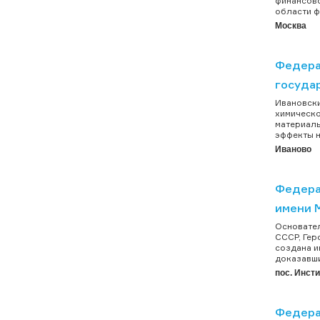
финансово
области ф
Москва
Федера
госуда
Ивановски
химическо
материалы
эффекты н
Иваново
Федера
имени 
Основател
СССР, Гер
создана и
доказавши
пос. Инст
Федера