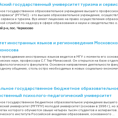
йский государственный университет туризма и серви
ое государственное образовательное учреждение высшего профессион
 сервиса" (РГУТиС) - это высшее образовательное учреждение, осущес
 сервиса и туризма. Вуз имеет лицензию на право осуществления образо
ой службой по надзору в сфере образования и науки и свидетельство о..
 р-н, пос. Черкизово
тет иностранных языков и регионоведения Московско
моносова
и преподавание иностранных языков ведется в МГУ с момента его основа
еских наук, профессора С.Г. Тер-Минасовой. Он открылся на базе отде
 филологического факультета. Основное направление деятельности факу
дному общению, столь остро необходимых в новых социально-экономиче
льное государственное бюджетное образовательное
рственный психолого-педагогический университет
ое государственное бюджетное образовательное учреждение высшего 
еский университет (МГППУ) молодой университет (основан в 1996 г.), но
тетах которого обучаются свыше четырех тысяч студентов и аспирантов.
ческого института Российской академии образования, основанного ...