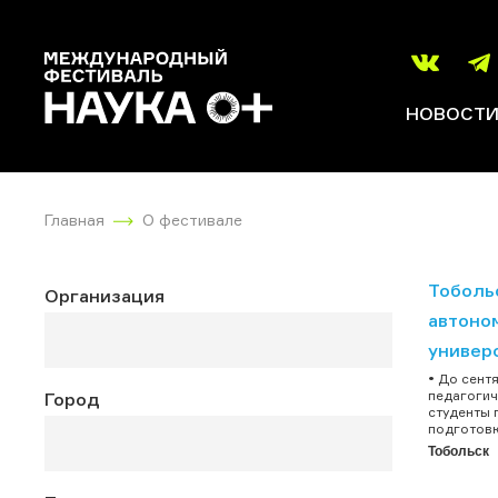
НОВОСТ
Главная
О фестивале
Тоболь
Организация
автоно
универ
• До сент
педагогич
Город
студенты 
подготовк
Тобольск