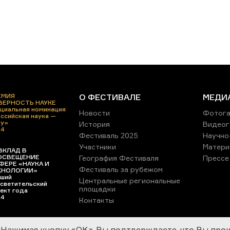
ЕМИЯ
О ФЕСТИВАЛЕ
МЕДИ
 ВЕРНОСТЬ НАУКЕ
циальная номинация
Новости
Фотога
ссийская наука —
ру»
История
Видеог
24
Фестиваль 2025
Научно
Участники
Матери
ВКЛАД В
ОСВЕЩЕНИЕ
География Фестиваля
Прессе
ФЕРЕ «НАУКА И
Фестиваль за рубежом
ХНОЛОГИИ»
ший
Центральные региональные
светительский
площадки
ект года
24
Контакты
Нажимая кнопку «OK», Вы подтверждаете, что Вы про