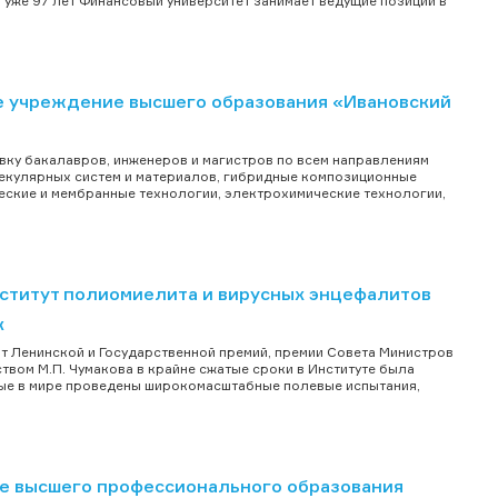
т уже 97 лет Финансовый университет занимает ведущие позиции в
 учреждение высшего образования «Ивановский
вку бакалавров, инженеров и магистров по всем направлениям
лекулярных систем и материалов, гибридные композиционные
ческие и мембранные технологии, электрохимические технологии,
титут полиомиелита и вирусных энцефалитов
к
т Ленинской и Государственной премий, премии Совета Министров
твом М.П. Чумакова в крайне сжатые сроки в Институте была
ервые в мире проведены широкомасштабные полевые испытания,
е высшего профессионального образования