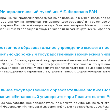
Минералогический музей им. А.Е. Ферсмана РАН
бранию Минералогического музея было положено в 1716 г., когда для о
бретена крупная коллекция минералов (1195 образцов) и на ее основе 
х музеев Российской академии наук. В настоящее время Минералогически
ее 140 тысяч образцов и входит в число пяти самых крупных минералогич
рственное образовательное учреждение высшего про
бильно-дорожный государственный технический уни
й автомобильно-дорожный государственный технический университет 
930 года на базе автодорожного факультета Московского института и
Са. Главной задачей университета является подготовка высококвали
 и аэродромного строительства, промышленности дорожно-строительных
льное государственное образовательное бюджетно
вания «Финансовый университет при Правительстве 
ое государственное образовательное бюджетное учреждение высшего 
й Федерации» (Финансовый университет) - один из старейших российски