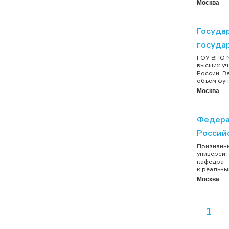
Москва
Госуда
госуда
ГОУ ВПО М
высших уч
России, В
объем фун
Москва
Федера
Россий
Признанны
университ
кафедра -
к реальны
Москва
1