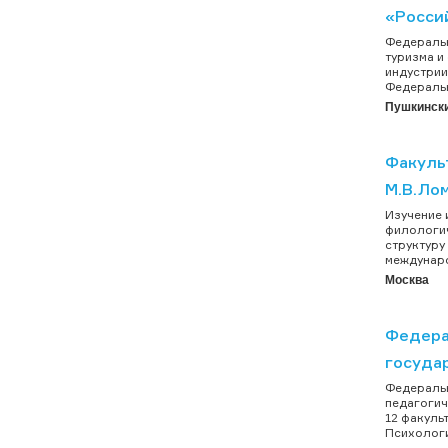
«Росси
Федеральн
туризма и
индустрии
Федеральн
Пушкинский
Факуль
М.В.Ло
Изучение 
филологич
структуру
междунаро
Москва
Федера
госуда
Федеральн
педагогич
12 факуль
Психологи