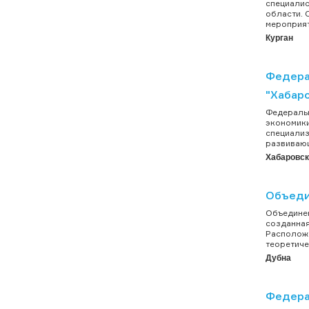
специалис
области. 
мероприят
Курган
Федера
"Хабар
Федеральн
экономики
специализ
развивающ
Хабаровск
Объеди
Объединен
созданная
Расположе
теоретиче
Дубна
Федера