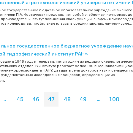
рственный агротехнологический универститет имени П
ое государственное бюджетное образовательное учреждение высшего 
ет имени П.А. Костычева» представляет собой учебно-научно-производс
 производстве; институт повышения квалификации; академия пчеловодс
тов коневодства; профильные классы в средних школах, научно-иссле...
льное государственное бюджетное учреждение нау
ой гидрофизический институт РАН»
оздан в 1948 году и теперь является одним из ведущих океанологических
тельских отделов. В институте работает более 180 высококвалифициро
 члена-корреспондента НАНУ, двадцать семь докторов наук и семьдесят
: фундаментальные исследования процессов, определяющих из...
оль
...
45
46
47
48
49
...
100