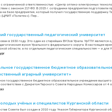
с ограниченной ответственностью «Центр оптико-электронных технолог
ствии с законом 217-ФЗ. В 2015 г. сотрудники предприятия подготовили
а на базе предприятия, который получил государственную поддержку. 
 (ЦМИТ «Политех»). Пер...
кий государственный педагогический университет
ован в 1930 году. Это один из старейших ВУЗов Урала. УрГПУ является
дагогическим вузом Уральского федерального округа. В настоящее вр
кой области, а по отдельным педагогическим специальностям — и для 
ург
льное государственное бюджетное образовательное
рственный аграрный университет»
ое государственное бюджетное образовательное учреждение высшего 
 соответствии с Декретом Терского Совета Народных Комиссаров от 4 окт
каз
молодых учёных и специалистов Курганской области
став Совета был создан в 2010 году. Указом Губернатора Курганской об