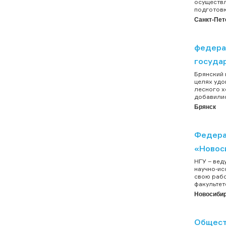
осуществл
подготовк
Санкт-Пет
федера
госуда
Брянский 
целях удо
лесного х
добавилис
Брянск
Федера
«Новос
НГУ – вед
научно-ис
свою рабо
факультето
Новосиби
Общест