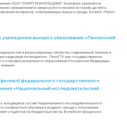
лением ООО "СМАРТ ТЕХНОЛОДЖИ". Компания занимается
ских направлений в сфере робототехники (от Wedo до tetrix,
авлений интересов, охватывающих языки и среды: Scratch, Phyton
 учреждение высшего образования «Пензенский
специалистов в разнообразных областях современной техники и
ным кадровым потенциалом. ПензГТУ как государственное
его и профессионального образования Российской Федерации,
нужным...
а (филиал) федерального государственного
вания «Национальный исследовательский
з, входящий в состав Национального исследовательского
Это комфортное обучение в родном городе с получением
ием студентов на бюджетные места. В учебном процессе и