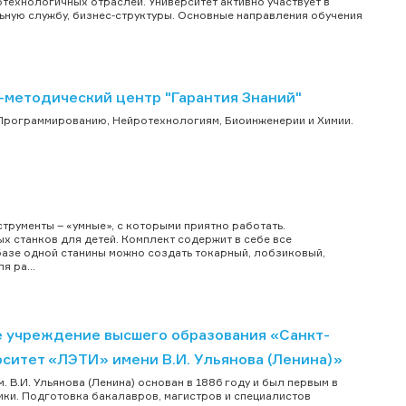
технологичных отраслей. Университет активно участвует в
ьную службу, бизнес-структуры. Основные направления обучения
методический центр "Гарантия Знаний"
 Программированию, Нейротехнологиям, Биоинженерии и Химии.
рументы – «умные», с которыми приятно работать.
 станков для детей. Комплект содержит в себе все
базе одной станины можно создать токарный, лобзиковый,
 ра...
 учреждение высшего образования «Санкт-
ситет «ЛЭТИ» имени В.И. Ульянова (Ленина)»
В.И. Ульянова (Ленина) основан в 1886 году и был первым в
ки. Подготовка бакалавров, магистров и специалистов