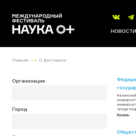
НОВОСТ
Главная
О фестивале
Федера
Организация
госуда
Казанский
университ
университ
Город
среди мед
Казань
Общест