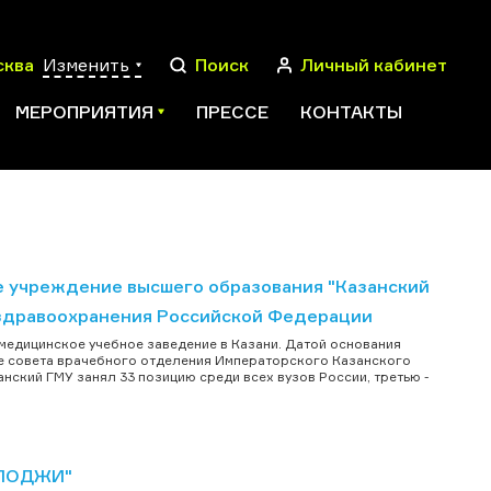
сква
Изменить
Поиск
Личный кабинет
МЕРОПРИЯТИЯ
ПРЕССЕ
КОНТАКТЫ
ПОИСК
 учреждение высшего образования "Казанский
здравоохранения Российской Федерации
медицинское учебное заведение в Казани. Датой основания
ние совета врачебного отделения Императорского Казанского
нский ГМУ занял 33 позицию среди всех вузов России, третью -
ОЛОДЖИ"