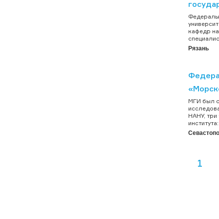
госуда
Федеральн
университ
кафедр на
специалис
Рязань
Федера
«Морск
МГИ был с
исследова
НАНУ, три
института
Севастоп
1