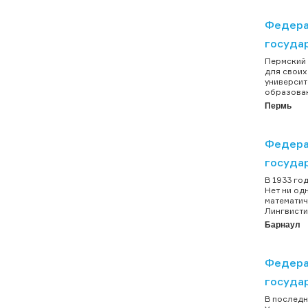
Федера
госуда
Пермский 
для своих
университ
образован
Пермь
Федера
госуда
В 1933 го
Нет ни од
математич
Лингвисти
Барнаул
Федера
госуда
В последн