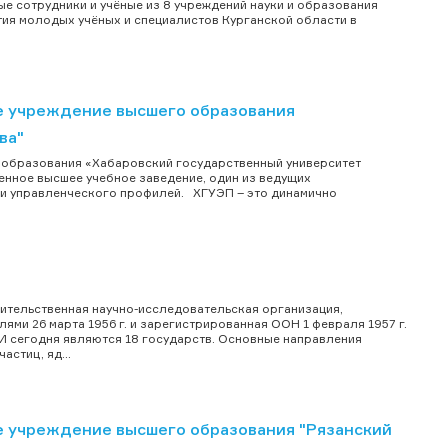
ные сотрудники и учёные из 8 учреждений науки и образования
тия молодых учёных и специалистов Курганской области в
 учреждение высшего образования
ва"
образования «Хабаровский государственный университет
енное высшее учебное заведение, один из ведущих
и управленческого профилей. ХГУЭП – это динамично
тельственная научно-исследовательская организация,
ми 26 марта 1956 г. и зарегистрированная ООН 1 февраля 1957 г.
И сегодня являются 18 государств. Основные направления
стиц, яд...
 учреждение высшего образования "Рязанский