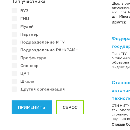
Тип участника
Школа ро
обучением
ВУЗ
arduino).
для Mincra
ГНЦ
Иркутск
Музей
Партнер
Федера
Подразделение МГУ
госуда
Подразделение РАН/РАМН
ПензГТУ -
Префектура
экономики
образоват
Спонсор
выдает ди
ЦРП
Школа
Староос
Другая организация
автоно
технол
СТИ НИТУ 
технологи
столичног
научных и
Старый О