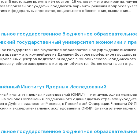
тов. В настоящее время в нём состоят 18 человек – это аспиранты, науч
Совет призван обсуждать и предлагать варианты решения вопросов учас
иях и федеральных проектах, социального обеспечения, выявления...
льное государственное бюджетное образовательное
овский государственный университет экономики и пра
ое государственное бюджетное образовательное учреждение высшего 
 и права» – это крупнейшее на Дальнем Востоке профильное государств
ированных центров подготовки кадров экономического, юридического 
ееся учебное заведение, в котором обучаются более семи тысяч сту...
нённый Институт Ядерных Исследований
ный институт ядерных исследований (ОИЯИ) ― международная межправи
 на основе Соглашения, подписанного одиннадцатью странами-учредителя
н в Дубне, недалеко от Москвы, в Российской Федерации. Членами ОИЯ
ских и экспериментальных исследований в ОИЯИ: физика элементарных ча
льное государственное бюджетное образовательное