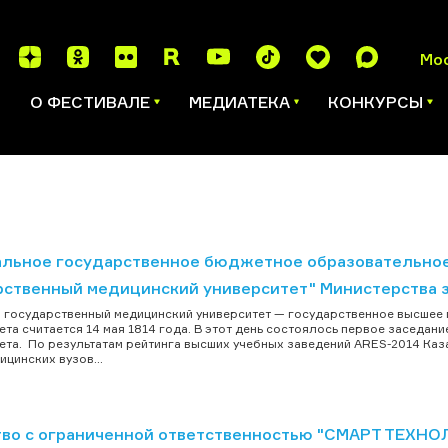
Мо
И
О ФЕСТИВАЛЕ
МЕДИАТЕКА
КОНКУРСЫ
льное государственное бюджетное образовательное
рственный медицинский университет" Министерства 
 государственный медицинский университет — государственное высшее 
ета считается 14 мая 1814 года. В этот день состоялось первое заседа
ета. По результатам рейтинга высших учебных заведений ARES-2014 Каза
ицинских вузов...
во с ограниченной ответственностью "СМАРТ ТЕХН