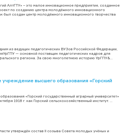
ий АлтГТУ» – это малое инновационное предприятие, созданное
 проект по созданию центра молодёжного инновационного
Так был создан центр молодёжного инновационного творчества
 одним из ведущих педагогических ВУЗов Российской Федерации,
емяУрГПУ — основной поставщик педагогических кадров для
Уральского региона. За свою многолетнюю историю УрГПУ&...
 учреждение высшего образования «Горский
образования «Горский государственный аграрный университет»
ября 1918 г. как Горский сельскохозяйственный институт. ...
ласти утверждён состав II созыва Совета молодых учёных и