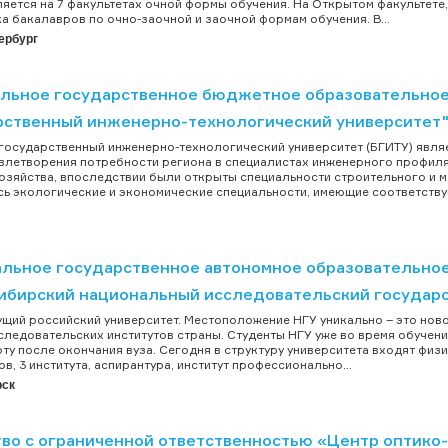
яется на 7 факультетах очной формы обучения. На Открытом факультете,
а бакалавров по очно-заочной и заочной формам обучения. В...
ербург
льное государственное бюджетное образовательное
рственный инженерно-технологический университет
государственный инженерно-технологический университет (БГИТУ) являе
влетворения потребности региона в специалистах инженерного профиля
озяйства, впоследствии были открыты специальности строительного и ме
ь экологические и экономические специальности, имеющие соответству
льное государственное автономное образовательно
ибирский национальный исследовательский государ
ущий российский университет. Местоположение НГУ уникально – это нов
следовательских институтов страны. Студенты НГУ уже во время обучен
ту после окончания вуза. Сегодня в структуру университета входят фи
в, 3 института, аспирантура, институт профессионально...
рск
во с ограниченной ответственностью «Центр оптико