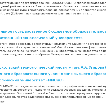
бототехники и программирования ROBOSCHOOL.RU является подразде
 детей робототехники с 5 лет и охватывает большое количество тематиче
 Также имеются курсы программирования для различных возрастов и напр
ft, Java (Eclipse), так и традиционные направления развития ал...
льное государственное бюджетное образовательное
рственный технологический университет»
 это учебное заведение с богатейшим опытом и традициями подготовки 
, с развитой материально-технической базой и высококвалифицирован
ельное учреждение имеет Лицензию и аккредитацию Министерства общ
пломы государственного образца. Университет готовит специалистов по 
кольский технологический институт им. А.А. Угаров
много образовательного учреждения высшего образо
огический университет «МИСиС»
"МИСиС"– это единственный в регионе многопрофильный технический ву
ческого университета – одного из ведущих учебных заведений России. 
о диплома. Это самый большой в Старооскольском городском округе пр
сследованиях вуза задействованы высококвалифицированные препо...
скол