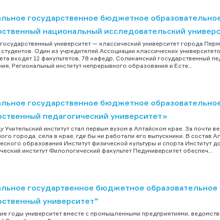
льное государственное бюджетное образовательное
рственный национальный исследовательский универ
государственный университет — классический университет города Перм
 студентов. Один из учредителей Ассоциации классических университетов
ета входят 12 факультетов, 78 кафедр, Соликамский государственный п
ия, Региональный институт непрерывного образования и Есте...
льное государственное бюджетное образовательное
рственный педагогический университет»
ду Учительский институт стал первым вузом в Алтайском крае. За почти 
ного города, села в крае, где бы ни работали его выпускники. В состав 
еского образования Институт физической культуры и спорта Институт 
ческий институт Филологический факультет Педуниверситет обеспеч...
льное государтвенное бюджетное образовательное 
рственный университет"
ие годы университет вместе с промышленными предприятиями, ведомств