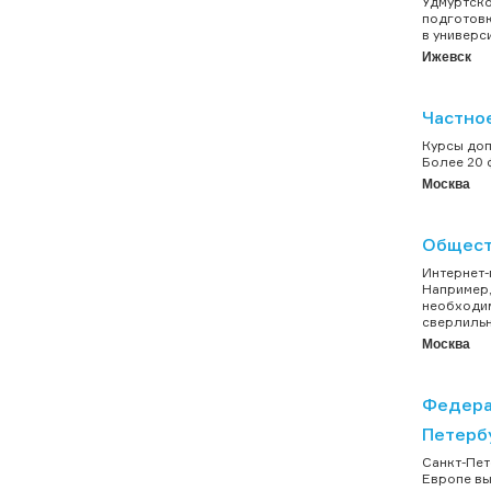
Удмуртско
подготовк
в универс
Ижевск
Частно
Курсы доп
Более 20 ф
Москва
Общест
Интернет-
Например,
необходим
сверлильн
Москва
Федера
Петерб
Санкт-Пет
Европе вы