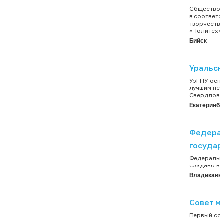
Общество 
в соответ
творчеств
«Политех»
Бийск
Уральс
УрГПУ осн
лучшим пе
Свердловс
Екатеринб
Федера
госуда
Федеральн
создано в
Владикав
Совет 
Первый со