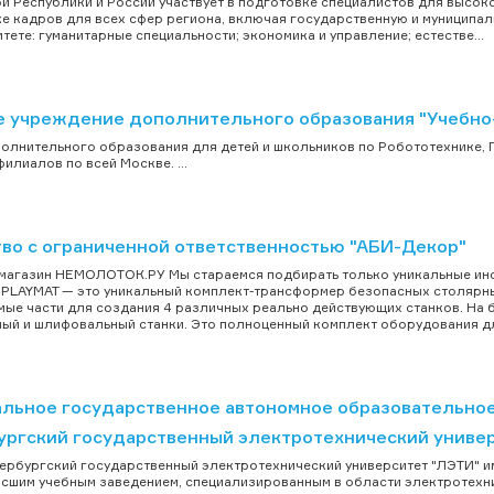
й Республики и России участвует в подготовке специалистов для высоко
е кадров для всех сфер региона, включая государственную и муниципал
итете: гуманитарные специальности; экономика и управление; естестве...
е учреждение дополнительного образования "Учебно-
олнительного образования для детей и школьников по Робототехнике,
илиалов по всей Москве. ...
во с ограниченной ответственностью "АБИ-Декор"
магазин НЕМОЛОТОК.РУ Мы стараемся подбирать только уникальные инст
PLAYMAT — это уникальный комплект-трансформер безопасных столярных
ые части для создания 4 различных реально действующих станков. На 
ый и шлифовальный станки. Это полноценный комплект оборудования для
льное государственное автономное образовательное
ургский государственный электротехнический универ
ербургский государственный электротехнический университет "ЛЭТИ" им. 
сшим учебным заведением, специализированным в области электротехни