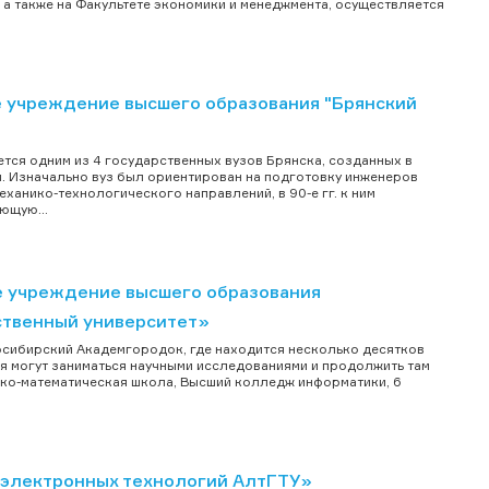
 а также на Факультете экономики и менеджмента, осуществляется
 учреждение высшего образования "Брянский
"
тся одним из 4 государственных вузов Брянска, созданных в
. Изначально вуз был ориентирован на подготовку инженеров
ханико-технологического направлений, в 90-е гг. к ним
ющую...
е учреждение высшего образования
ственный университет»
осибирский Академгородок, где находится несколько десятков
ия могут заниматься научными исследованиями и продолжить там
зико-математическая школа, Высший колледж информатики, 6
-электронных технологий АлтГТУ»