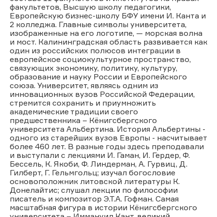
факультетов, Высшую школу педагогики,
Европейскую бизнес-школу БФУ имени И. Канта и
2 колледжа. Главные символы университета,
изображенные на его логотипе, — морская волна
и мост. Калининградская область развивается как
один из российских полюсов интеграции в
европейское социокультурное пространство,
связующих экономику, политику, культуру,
образование и науку России и Европейского
союза. Университет, являясь одним из
инновационных вузов Российской Федерации,
стремится сохранить и приумножить
академические традиции своего
предшественника – Кёнигсбергского
университета Альбертина. История Альбертины -
одного из старейших вузов Европы - насчитывает
более 460 лет. В разные годы здесь преподавали
и выступали с лекциями И. Гаман, И. Гердер, Ф.
Бессель, К. Якоби, Ф. Линдерман, А. Гурвиц, Д.
Гилберт, Г. Гельмгольц; изучал богословие
основоположник литовской литературы К.
Донелайтис; слушал лекции по философии
писатель и композитор Э.Т.А. Гофман. Самая
масштабная фигура в истории Кёнигсбергского
университета – Иммануил Кант, великий