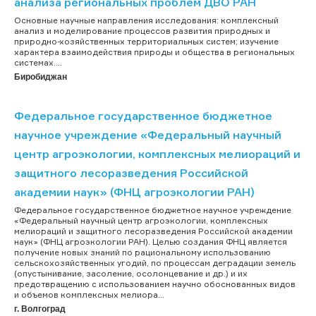
анализа региональных проблем ДВО РАН
Основные научные направления исследования: комплексный
анализ и моделирование процессов развития природных и
природно-хозяйственных территориальных систем; изучение
характера взаимодействия природы и общества в региональных
системах....
Биробиджан
Федеральное государственное бюджетное
научное учреждение «Федеральный научный
центр агроэкологии, комплексных мелиораций и
защитного лесоразведения Российской
академии наук» (ФНЦ агроэкологии РАН)
Федеральное государственное бюджетное научное учреждение
«Федеральный научный центр агроэкологии, комплексных
мелиораций и защитного лесоразведения Российской академии
наук» (ФНЦ агроэкологии РАН). Целью создания ФНЦ является
получение новых знаний по рациональному использованию
сельскохозяйственных угодий, по процессам деградации земель
(опустынивание, засоление, осолонцевание и др.) и их
предотвращению с использованием научно обоснованных видов
и объемов комплексных мелиора...
г. Волгоград