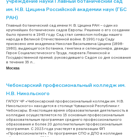
учреждение науки Главный ботанический сад
им. Н.В. Цицина Российской академии наук (ГБС
РАН)
Главный ботанический сад имени Н. В. Цицина РАН – один из
крупнейших ботанических садов Европы. Решение о его создании
было принято в 1945 году. Сад стал символом победы нашего
народа в Великой Отечественной войне. В 1991 году Саду
присвоено имя академика Николая Васильевича Цицина (1898-
1980), выдающегося ботаника, генетика и селекционера, дважды
Героя Социалистического Труда, лауреата Ленинской и
Государственной премий, руководившего Садом со дня основания
в течение 35 л...
Москва
Чебоксарский профессиональный колледж им.
Н.В. Никольского
ГАПОУ ЧР «Чебоксарский профессиональный колледж им. Н.В.
Никольского» находится в столице Чувашской Республики г.
Чебоксары. В настоящее время образовательная деятельность в
колледже осуществляется по 15 основным профессиональным
образовательным программам среднего профессионального
образования и более 20 дополнительным профессиональным
программам. С 2023 года участвует в реализации ФП
«Профессионалитет». По программам СПО и ДПО в колледже