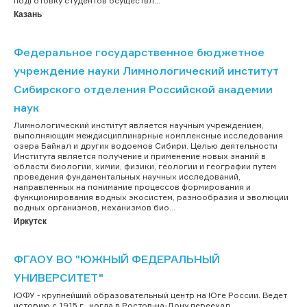
подготовку студентов осуществл...
Казань
Федеральное государственное бюджетное
учреждение науки Лимнологический институт
Сибирского отделения Российской академии
наук
Лимнологический институт является научным учреждением,
выполняющим междисциплинарные комплексные исследования
озера Байкал и других водоемов Сибири. Целью деятельности
Института является получение и применение новых знаний в
области биологии, химии, физики, геологии и географии путем
проведения фундаментальных научных исследований,
направленных на понимание процессов формирования и
функционирования водных экосистем, разнообразия и эволюции
водных организмов, механизмов био...
Иркутск
ФГАОУ ВО "ЮЖНЫЙ ФЕДЕРАЛЬНЫЙ
УНИВЕРСИТЕТ"
ЮФУ - крупнейший образовательный центр на Юге России. Ведет
историю с 1915 г., когда в Ростов-на-Дону переехал