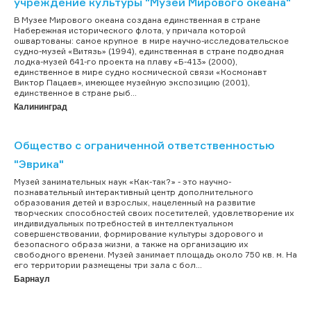
учреждение культуры "Музей Мирового океана"
В Музее Мирового океана создана единственная в стране
Набережная исторического флота, у причала которой
ошвартованы: самое крупное в мире научно-исследовательское
судно-музей «Витязь» (1994), единственная в стране подводная
лодка-музей 641-го проекта на плаву «Б-413» (2000),
единственное в мире судно космической связи «Космонавт
Виктор Пацаев», имеющее музейную экспозицию (2001),
единственное в стране рыб...
Калининград
Общество с ограниченной ответственностью
"Эврика"
Музей занимательных наук «Как-так?» - это научно-
познавательный интерактивный центр дополнительного
образования детей и взрослых, нацеленный на развитие
творческих способностей своих посетителей, удовлетворение их
индивидуальных потребностей в интеллектуальном
совершенствовании, формирование культуры здорового и
безопасного образа жизни, а также на организацию их
свободного времени. Музей занимает площадь около 750 кв. м. На
его территории размещены три зала с бол...
Барнаул