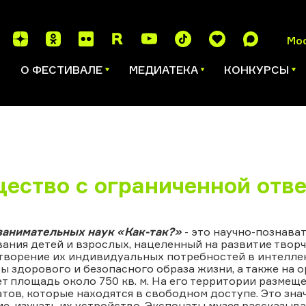
Мо
И
О ФЕСТИВАЛЕ
МЕДИАТЕКА
КОНКУРСЫ
ество с ограниченной отв
занимательных наук «Как-так?»
- это научно-познав
ания детей и взрослых, нацеленный на развитие твор
творение их индивидуальных потребностей в интелле
ы здорового и безопасного образа жизни, а также на 
т площадь около 750 кв. м. На его территории размеще
тов, которые находятся в свободном доступе. Это знач
е, изучать их устройство. Экспонаты музея рассказыва