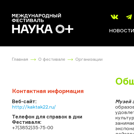
НОВОСТ
Главная
О фестивале
Организации
Общ
Контактная информация
Веб-сайт:
Музей 
http://kaktak22.ru/
образов
удовле
Телефон для справок в дни
культур
Фестиваля:
занимае
+7(3852)35-75-00
экспона
действи