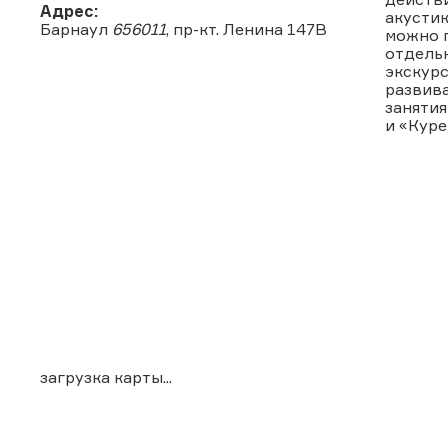
Адрес:
акустик
Барнаул
656011
, пр-кт. Ленина 147В
можно 
отдель
экскурс
развива
занятия
и «Куре
загрузка карты...