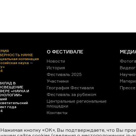
ЕМИЯ
О ФЕСТИВАЛЕ
МЕДИ
 ВЕРНОСТЬ НАУКЕ
циальная номинация
Новости
Фотога
ссийская наука —
ру»
История
Видеог
24
Фестиваль 2025
Научно
Участники
Матери
ВКЛАД В
ОСВЕЩЕНИЕ
География Фестиваля
Прессе
ФЕРЕ «НАУКА И
Фестиваль за рубежом
ХНОЛОГИИ»
ший
Центральные региональные
светительский
площадки
ект года
24
Контакты
Нажимая кнопку «OK», Вы подтверждаете, что Вы про
нашем сайте cookies (сведения о местоположении; ip-адр