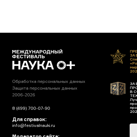
ПР
ЗА
Спе
«Ро
ми
20
Обработка персональных данных
ЗА 
ПР
Защита персональных данных
В С
2006-2026
ТЕ
Луч
про
про
8 (499) 700-07-90
20
Для справок:
info@festivalnauki.ru
Модератор сайта: