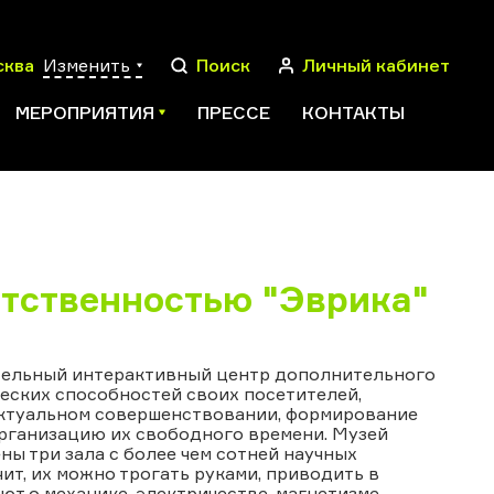
сква
Изменить
Поиск
Личный кабинет
МЕРОПРИЯТИЯ
ПРЕССЕ
КОНТАКТЫ
ПОИСК
етственностью "Эврика"
ательный интерактивный центр дополнительного
ческих способностей своих посетителей,
ктуальном совершенствовании, формирование
организацию их свободного времени. Музей
ны три зала с более чем сотней научных
ит, их можно трогать руками, приводить в
ют о механике, электричестве, магнетизме,