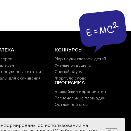
АТЕКА
КОНКУРСЫ
лерея
Мир науки глазами детей
алерея
Ученые будущего
-популярные статьи
Снимай науку!
алы для скачивания
Формула слова
ПРОГРАММА
Ближайшие мероприятия
Региональные площадки
Оставить отзыв
информированы об использовании на
ес; тип, язык, версия ОС и браузера; тип