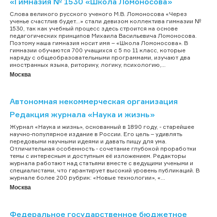
«Гимназия № 1530 «Школа Ломоносова»
Cлова великого русского ученого М.В. Ломоносова «Через
ученье счастлив будет…» стали девизом коллектива гимназии №
1530, так как учебный процесс здесь строится на основе
педагогических принципов Михаила Васильевича Ломоносова.
Поэтому наша гимназия носит имя – «Школа Ломоносова». В
гимназии обучаются 700 учащихся с 5 по 11 класс, которые
наряду с общеобразовательными программами, изучают два
иностранных языка, риторику, логику, психологию,...
Москва
Автономная некоммерческая организация
Редакция журнала «Наука и жизнь»
Журнал «Наука и жизнь», основанный в 1890 году, - старейшее
научно-популярное издание в России. Его цель – удивлять
передовыми научными идеями и давать пищу для ума.
Отличительная особенность - сочетание глубокой проработки
темы с интересным и доступным её изложением. Редакторы
журнала работают над статьями вместе с ведущими учеными и
специалистами, что гарантирует высокий уровень публикаций. В
журнале более 200 рубрик: «Новые технологии», «...
Москва
Федеральное государственное бюджетное