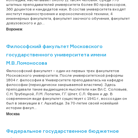
штатных преподавателей университета более 80 профессоров,
360 доцентов и кандидатов наук. В состав университета входят
институт машиностроения и аэрокосмической техники, 4
инженерных факультета, факультет заочного обучения, факультет
довузовского и до...
Воронеж
Философский факультет Московского
государственного университета имени
М.В.Ломоносова
Философский факультет – один из первых трех факультетов
Московского университета. После университетской реформы
1804 г. философия в Университете преподавалась на кафедре
философии (периодически закрываемой властями). Здесь
преподавали такие выдающиеся мыслители как Вл.С. Соловьев,
С.Н. Трубецкой, Л.М. Лопатин, Г.Г. Шпет, С.Л. Франк и др. В
современном виде факультет существует с 1941 г., воссоздан он
был в эвакуации в г. Ашхабаде. За 70-летие своей новейшей
истории факул...
Москва
Федеральное государственное бюджетное