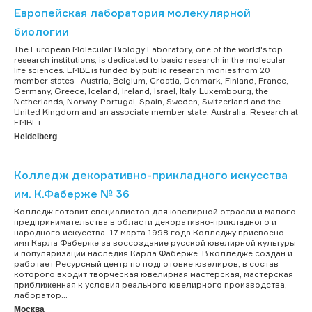
Европейская лаборатория молекулярной
биологии
The European Molecular Biology Laboratory, one of the world's top
research institutions, is dedicated to basic research in the molecular
life sciences. EMBL is funded by public research monies from 20
member states - Austria, Belgium, Croatia, Denmark, Finland, France,
Germany, Greece, Iceland, Ireland, Israel, Italy, Luxembourg, the
Netherlands, Norway, Portugal, Spain, Sweden, Switzerland and the
United Kingdom and an associate member state, Australia. Research at
EMBL i...
Heidelberg
Колледж декоративно-прикладного искусства
им. К.Фаберже № 36
Колледж готовит специалистов для ювелирной отрасли и малого
предпринимательства в области декоративно-прикладного и
народного искусства. 17 марта 1998 года Колледжу присвоено
имя Карла Фаберже за воссоздание русской ювелирной культуры
и популяризации наследия Карла Фаберже. В колледже создан и
работает Ресурсный центр по подготовке ювелиров, в состав
которого входит творческая ювелирная мастерская, мастерская
приближенная к условия реального ювелирного производства,
лаборатор...
Москва