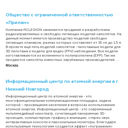
Общество с ограниченной ответственностью
«Прилан»
Компания RCLEGION занимается продажей и разработками
радиоуправляемых и свободно летающих моделей самолётов. На
данный момент имеется производство моделей свободно
летающих планеров, размах которых составляет от 35 см до 1,5 м.
В проекте ещё пять моделей самолётов - пилотажные модели для
3D пилотажа и модели для видео (FPV) наблюдения. Все модели
изготавливаются из вспененного полипропилена (EPP). Так же
продаются самолёты известных зарубежных производителей. ...
Москва
Информационный центр по атомной энергии в г.
Нижний Новгород
Информационный центр по атомной энергии - это
многофункциональная коммуникационная площадка, задача
которой – просвещение населения в вопросах использования
атомной энергии. Информационный центр - это современный
мультимедийный кинотеатр, сочетающий панорамную 3D-
проекцию, компьютерную графику и анимацию, стерео-звук,
интерактивные консоли и персональные мониторы. Благодаря
используемым технологиям создается эффект «погружения»