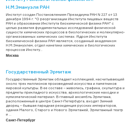
Н.М.Эмануэля РАН
Институт создан Постановлением Президиума РАН N 227 от 13
декабря 1994 г. "О реорганизации Института пищевых веществ
РАН и образовании Института биохимической физики РАН" с
целью развития фундаментальных исследований физической
сущности химических процессов в биологических и молекулярно-
организованных химических системах. Ядром Института
биохимической физики РАН является, созданный академиком
Н.М.Эмануэлем, отдел кинетики химических и биологических
процессов Институ...
Москва
Государственный Эрмитаж
Государственный Эрмитаж обладает коллекцией, насчитывающей
около трех миллионов произведений искусства и памятников
мировой культуры. В ее составе – живопись, графика, скульптура и
предметы прикладного искусства, археологические находки и
нумизматический материал. В главный ансамбль Эрмитажа,
расположенный в центре Санкт-Петербурга, входят Зимний
дворец – бывшая парадная резиденция русских императоров,
здания Малого, Старого и Нового Эрмитажей, Эрмитажный театр
и ...
Санкт-Петербург