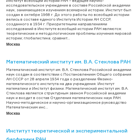
Институт всеобщей истории РАН – ведущее научно-
исследовательское учреждение в составе Российской академии
наук, занимающееся изучением всемирной истории. Институт был
создан в октябре 1968 г. До этого работы по всеобщей истории
велись в составе единого Института Истории АН СССР,
созданного в 1934 г. Приоритетными направлениями
исследований в Институте всеобщей истории РАН являются:
теоретические и методологические проблемы изучения мировой
истории; глобалистика; сравнит...
Москва
Математический институт им. В.А. Стеклова РАН
Математический институт им. В.А. Стеклова Российской академии
наук создан в соответствии с Постановлением Общего собрания
АН СССР от 28 апреля 1934 года о разделении Физико-
математического института на два учреждения: Институт
математики и Институт физики. Математический институт им. В.А.
Стеклова является структурным звеном Российской академии
наук и входит в состав Отделения математических наук РАН.
Научно-методическое и научно-организационное руководство
Математическим инс...
Москва
Институт теоретической и экспериментальной
биофизики РАН