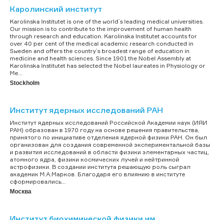
Каролинский институт
Karolinska Institutet is one of the world´s leading medical universities.
Our mission is to contribute to the improvement of human health
through research and education. Karolinska Institutet accounts for
over 40 per cent of the medical academic research conducted in
Sweden and offers the country´s broadest range of education in
medicine and health sciences. Since 1901 the Nobel Assembly at
Karolinska Institutet has selected the Nobel laureates in Physiology or
Me...
Stockholm
Институт ядерных исследований РАН
Институт ядерных исследований Российской Академии наук (ИЯИ
РАН) образован в 1970 году на основе решения правительства,
принятого по инициативе отделения ядерной физики РАН. Он был
организован для создания современной экспериментальной базы
и развития исследований в области физики элементарных частиц,
атомного ядра, физики космических лучей и нейтринной
астрофизики. В создании института решающую роль сыграл
академик М.А.Марков. Благодаря его влиянию в институте
сформировались...
Москва
Институт биохимической физики им.