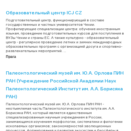
Образовательный центр ICJ CZ
Подготовительный центр, функционирующий в составе
государственных и частных университетов Чехии.
Профилирующие специализации центра: обучение иностранным
языкам, проведение подготовительных курсов для поступления в
ВУЗы Чехии и страны ЕС. А также культурно - образовательный
центр - регулярное проведение летних и зимних международных
образовательных программ с организацией досуга и спортивно-
развлекательных мероприятий. ...
Прага
Палеонтологический музей им. Ю.А. Орлова ПИН
РАН (Учреждение Российской Академии Наук
Палеонтологический Институт им. А.А. Борисяка
РАН)
Палеонтологический музей им. Ю.А. Орлова ПИН РАН -
неотъемлемая часть Палеонтологического института им. А.А.
Борисяка РАН, который является единственным
специализированным научным учреждением в России,
занимающимся изучением морфологии, систематики и филогении
ископаемых организмов; закономерностей эволюционных
процессов, формирования и развития экосистем и биосферы в