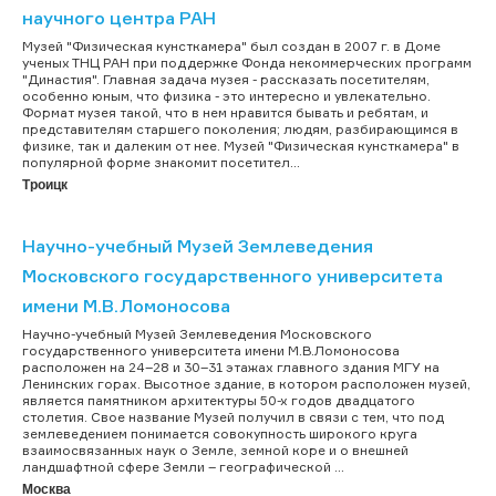
научного центра РАН
Музей "Физическая кунсткамера" был создан в 2007 г. в Доме
ученых ТНЦ РАН при поддержке Фонда некоммерческих программ
"Династия". Главная задача музея - рассказать посетителям,
особенно юным, что физика - это интересно и увлекательно.
Формат музея такой, что в нем нравится бывать и ребятам, и
представителям старшего поколения; людям, разбирающимся в
физике, так и далеким от нее. Музей "Физическая кунсткамера" в
популярной форме знакомит посетител...
Троицк
Научно-учебный Музей Землеведения
Московского государственного университета
имени М.В.Ломоносова
Научно-учебный Музей Землеведения Московского
государственного университета имени М.В.Ломоносова
расположен на 24–28 и 30–31 этажах главного здания МГУ на
Ленинских горах. Высотное здание, в котором расположен музей,
является памятником архитектуры 50-х годов двадцатого
столетия. Свое название Музей получил в связи с тем, что под
землеведением понимается совокупность широкого круга
взаимосвязанных наук о Земле, земной коре и о внешней
ландшафтной сфере Земли – географической ...
Москва