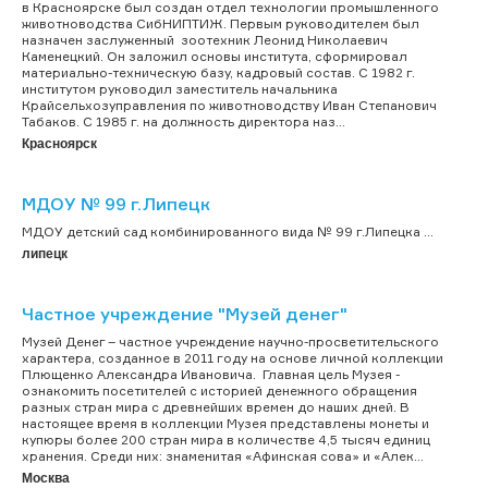
в Красноярске был создан отдел технологии промышленного
животноводства СибНИПТИЖ. Первым руководителем был
назначен заслуженный зоотехник Леонид Николаевич
Каменецкий. Он заложил основы института, сформировал
материально-техническую базу, кадровый состав. С 1982 г.
институтом руководил заместитель начальника
Крайсельхозуправления по животноводству Иван Степанович
Табаков. С 1985 г. на должность директора наз...
Красноярск
МДОУ № 99 г.Липецк
МДОУ детский сад комбинированного вида № 99 г.Липецка ...
липецк
Частное учреждение "Музей денег"
Музей Денег – частное учреждение научно-просветительского
характера, созданное в 2011 году на основе личной коллекции
Плющенко Александра Ивановича. Главная цель Музея -
ознакомить посетителей с историей денежного обращения
разных стран мира с древнейших времен до наших дней. В
настоящее время в коллекции Музея представлены монеты и
купюры более 200 стран мира в количестве 4,5 тысяч единиц
хранения. Среди них: знаменитая «Афинская сова» и «Алек...
Москва