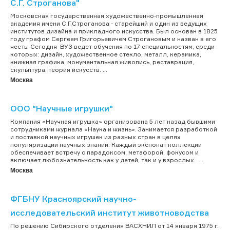
С.Г. Строганова"
Московская государственная художественно-промышленная
академия имени С.Г.Строганова - старейший и один из ведущих
институтов дизайна и прикладного искусства. Был основан в 1825
году графом Сергеем Григорьевичем Строгановым и назван в его
честь. Сегодня ВУЗ ведет обучения по 17 специальностям, среди
которых: дизайн, художественное стекло, металл, керамика,
книжная графика, монументальная живопись, реставрация,
скульптура, теория искусств. ...
Москва
ООО "Научные игрушки"
Компания «Научная игрушка» организована 5 лет назад бывшими
сотрудниками журнала «Наука и жизнь». Занимается разработкой
и поставкой научных игрушек из разных стран в целях
популяризации научных знаний. Каждый экспонат коллекции
обеспечивает встречу с парадоксом, метафорой, фокусом и
включает любознательность как у детей, так и у взрослых. ...
Москва
ФГБНУ Красноярский научно-
исследовательский институт животноводства
По решению Сибирского отделения ВАСХНИЛ от 14 января 1975 г.