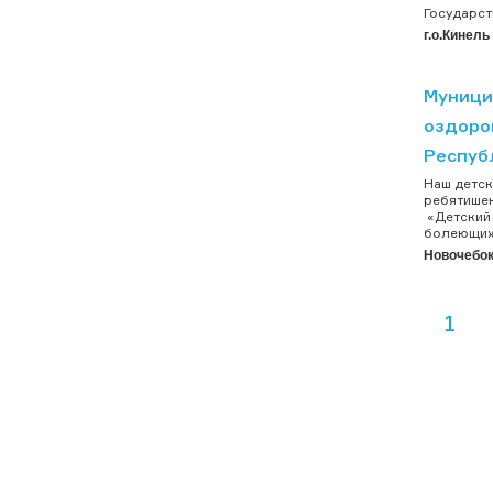
Государст
г.о.Кинель
Муници
оздоро
Респуб
Наш детск
ребятишек
«Детский 
болеющих 
Новочебок
1