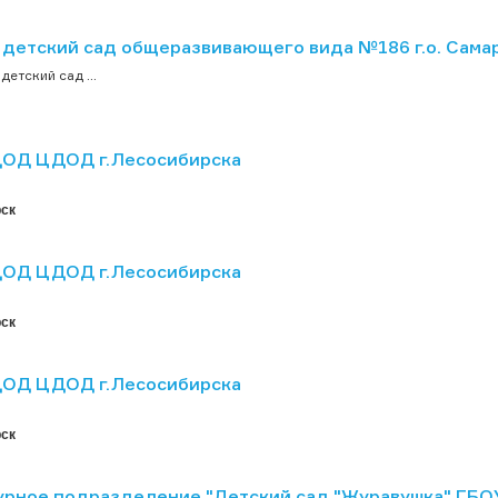
детский сад общеразвивающего вида №186 г.о. Сама
етский сад ...
ОД ЦДОД г.Лесосибирска
ск
ОД ЦДОД г.Лесосибирска
ск
ОД ЦДОД г.Лесосибирска
ск
урное подразделение "Детский сад "Журавушка" ГБ