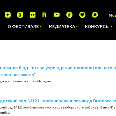
Мо
И
О ФЕСТИВАЛЕ
МЕДИАТЕКА
КОНКУРСЫ
пальное бюджетное учреждение дополнительного об
ственная школа"
удожественная школа г.Магадан ...
детский сад №121 комбинированного вида Выборгског
кий сад №121 комбинированного вида выборгского района г. Санкт -Петер
тербург