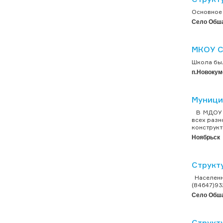
Основное 
Село Обш
МКОУ С
Школа был
п.Новокум
Муници
В МДОУ «З
всех разн
конструкт
Ноябрьск
Структ
Населенн
(84647)93
Село Обш
Структ