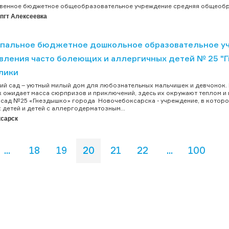
венное бюджетное общеобразовательное учреждение средняя общеобра
 пгт Алексеевка
пальное бюджетное дошкольное образовательное уч
вления часто болеющих и аллергичных детей № 25 "
лики
ий сад – уютный милый дом для любознательных мальчишек и девчонок. 
 ожидает масса сюрпризов и приключений, здесь их окружают теплом и 
сад №25 «Гнездышко» города Новочебоксарска - учреждение, в которо
детей и детей с аллергодерматозным...
сарск
...
18
19
20
21
22
...
100