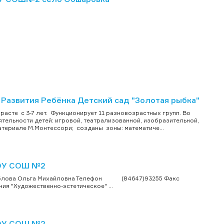
азвития Ребёнка Детский сад "Золотая рыбка"
асте с 3-7 лет. Функционирует 11 разновозрастных групп. Во
тельности детей: игровой, театрализованной, изобразительной,
атериале М.Монтессори; созданы зоны: математиче...
БОУ СОШ №2
яблова Ольга Михайловна Телефон (84647)93255 Факс
ия "Художественно-эстетическое" ...
БОУ СОШ №2