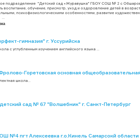
ное подразделение "Детский сад «Журавушка" ГБОУ СОШ № 2 с Обш
ь воспитание, обучение, присмотр, уход и оздоровление детей в возрасте 
льными, психофизиологическими особенностями, развитие художественн
...
вка
рфект-гимназия" г. Уссурийска
кола с углубленным изучением английского языка ...
Фролово-Горетовская основная общеобразовательная
ектная школа...
детский сад № 67 "Волшебник" г. Санкт-Петербург
ОШ №4 пгт Алексеевка г.о.Кинель Самарсокй области