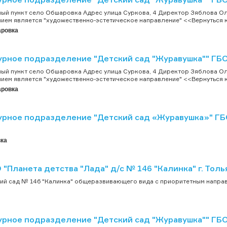
й пункт село Обшаровка Адрес улица Суркова, 4 Директор Зяблова Ол
ием является "художественно-эстетическое направление" <<Вернуться к
аровка
урное подразделение "Детский сад "Журавушка"" Г
й пункт село Обшаровка Адрес улица Суркова, 4 Директор Зяблова Ол
ием является "художественно-эстетическое направление" <<Вернуться к
аровка
урное подразделение "Детский сад «Журавушка»" ГБ
ка
"Планета детства "Лада" д/с № 146 "Калинка" г. Толь
ий сад № 146 "Калинка" общеразвивающего вида с приоритетным направл
урное подразделение "Детский сад "Журавушка"" ГБ