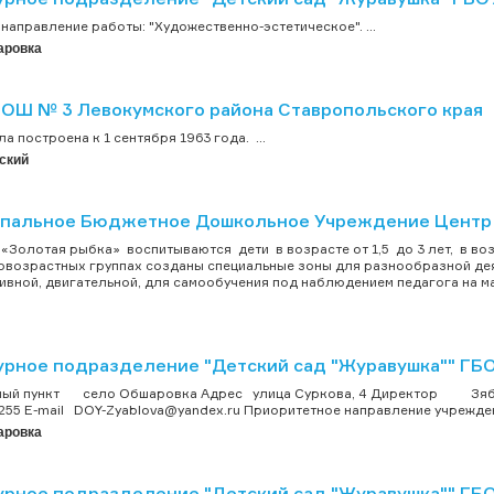
направление работы: "Художественно-эстетическое". ...
аровка
ОШ № 3 Левокумского района Ставропольского края
а построена к 1 сентября 1963 года. ...
ский
пальное Бюджетное Дошкольное Учреждение Центр Р
олотая рыбка» воспитываются дети в возрасте от 1,5 до 3 лет, в возр
овозрастных группах созданы специальные зоны для разнообразной дея
ивной, двигательной, для самообучения под наблюдением педагога на м
урное подразделение "Детский сад "Журавушка"" Г
ый пункт село Обшаровка Адрес улица Суркова, 4 Директор З
255 E-mail DOY-Zyablova@yandex.ru Приоритетное направление учрежден
аровка
урное подразделение "Детский сад "Журавушка"" Г