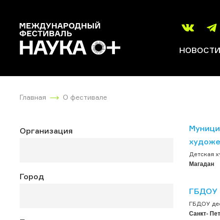
НОВОСТ
Главная
О фестивале
Муници
Организация
художе
Детская х
Магадан
Город
ГБДОУ 
ГБДОУ дес
Санкт- Пе