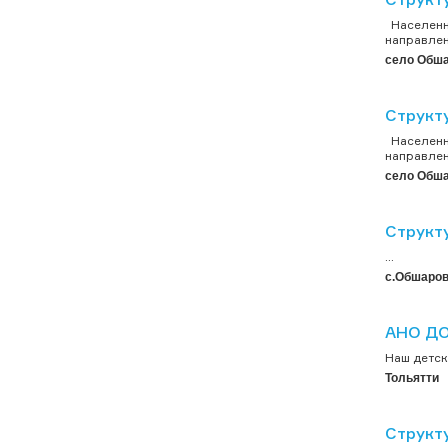
Населенны
направлен
село Обш
Структ
Населенны
направлен
село Обш
Структ
...
с.Обшаров
АНО ДО 
Наш детск
Тольятти
Структ