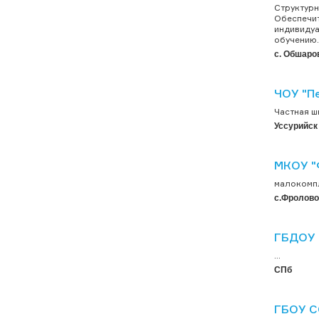
Структур
Обеспечит
индивидуа
обучению. 
с. Обшаро
ЧОУ "Пе
Частная ш
Уссурийск
МКОУ "
малокомпл
с.Фролово
ГБДОУ 
...
СПб
ГБОУ С