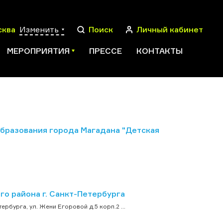
сква
Изменить
Поиск
Личный кабинет
МЕРОПРИЯТИЯ
ПРЕССЕ
КОНТАКТЫ
ПОИСК
разования города Магадана "Детская
о района г. Санкт-Петербурга
бурга, ул. Жени Егоровой д.5 корп.2 ...