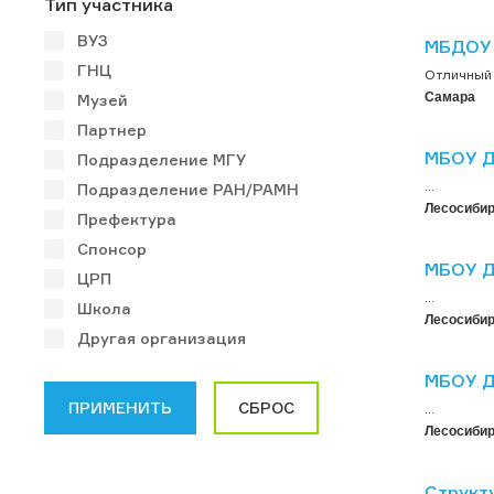
Тип участника
ВУЗ
МБДОУ 
ГНЦ
Отличный д
Самара
Музей
Партнер
МБОУ Д
Подразделение МГУ
...
Подразделение РАН/РАМН
Лесосибир
Префектура
Спонсор
МБОУ Д
ЦРП
...
Школа
Лесосибир
Другая организация
МБОУ Д
...
Лесосибир
Структ