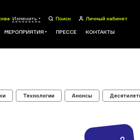
сква
Изменить
Поиск
Личный кабинет
МЕРОПРИЯТИЯ
ПРЕССЕ
КОНТАКТЫ
ПОИСК
ки
Технологии
Анонсы
Десятилети