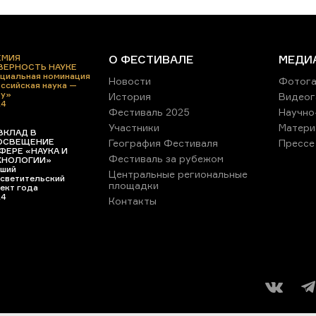
ЕМИЯ
О ФЕСТИВАЛЕ
МЕДИ
 ВЕРНОСТЬ НАУКЕ
циальная номинация
Новости
Фотога
ссийская наука —
ру»
История
Видеог
24
Фестиваль 2025
Научно
Участники
Матери
ВКЛАД В
ОСВЕЩЕНИЕ
География Фестиваля
Прессе
ФЕРЕ «НАУКА И
Фестиваль за рубежом
ХНОЛОГИИ»
ший
Центральные региональные
светительский
площадки
ект года
24
Контакты