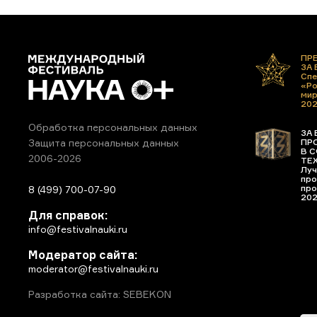
ПР
ЗА
Спе
«Ро
ми
20
Обработка персональных данных
ЗА 
ПР
Защита персональных данных
В С
2006-2026
ТЕ
Луч
про
про
8 (499) 700-07-90
20
Для справок:
info@festivalnauki.ru
Модератор сайта:
moderator@festivalnauki.ru
Разработка сайта: SEBEKON