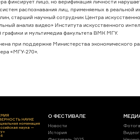
ра фиксирует лицо, но верификация личности нарушае
систем распознавания лиц, применяемых в реальной и
лин, старший научный сотрудник Центра искусственно
льный анализ видео» Института искусственного инте
 графики и мультимедиа факультета ВМК МГУ.
нена при поддержке Министерства экономического ра
ера «МГУ-270».
ЕМИЯ
О ФЕСТИВАЛЕ
МЕДИ
 ВЕРНОСТЬ НАУКЕ
циальная номинация
Новости
Фотога
ссийская наука —
ру»
История
Видеог
24
Фестиваль 2025
Научно