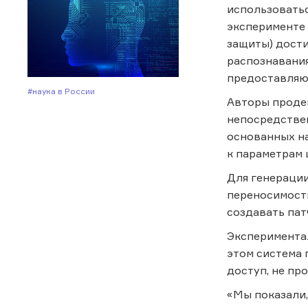
использоватьс
эксперименте 
защиты) дости
распознавания
предоставляющ
#Наука в России
Авторы проде
непосредствен
основанных на
к параметрам 
Для генерации
переносимость
создавать пат
Экспериментал
этом система
доступ, не пр
«Мы показали,