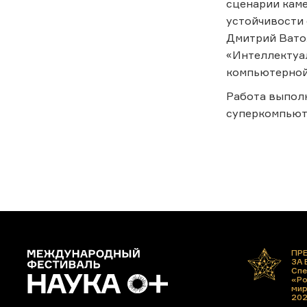
сценарии каме
устойчивости 
Дмитрий Вато
«Интеллектуа
компьютерной
Работа выпол
суперкомпьют
ПР
ЗА
Спе
«Ро
ми
20