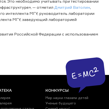
тся. Это необходимо учитывать при тестировании
нфраструктуре», — отметил
Дмитрий Ватолин
,
го интеллекта МГУ, руководитель лаборатории
ллекта МГУ, заведующий лабораторией
звития Российской Федерации с использованием
АТЕКА
КОНКУРСЫ
лерея
Мир науки глазами детей
алерея
Ученые будущего
-популярные статьи
Снимай науку!