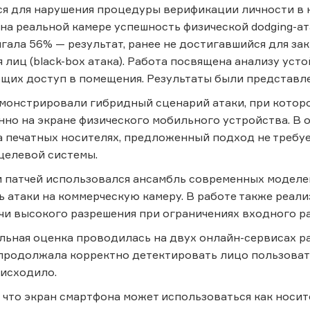
я для нарушения процедуры верификации личности в 
на реальной камере успешность физической dodging-ат
гала 56% — результат, ранее не достигавшийся для з
 лиц (black-box атака). Работа посвящена анализу уст
их доступ в помещения. Результаты были представле
монстрировали гибридный сценарий атаки, при котор
но на экране физического мобильного устройства. В о
 печатных носителях, предложенный подход не требует
целевой системы.
 патчей использовался ансамбль современных моделей
 атаки на коммерческую камеру. В работе также реали
чи высокого разрешения при ограничениях входного р
ьная оценка проводилась на двух онлайн-сервисах ра
 продолжала корректно детектировать лицо пользоват
оисходило.
 что экран смартфона может использоваться как носит