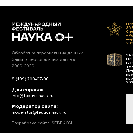
ПР
ЗА
Спе
«Ро
ми
20
Обработка персональных данных
ЗА 
ПР
Защита персональных данных
В С
2006-2026
ТЕ
Луч
про
про
8 (499) 700-07-90
20
Для справок:
info@festivalnauki.ru
Модератор сайта:
moderator@festivalnauki.ru
Разработка сайта: SEBEKON