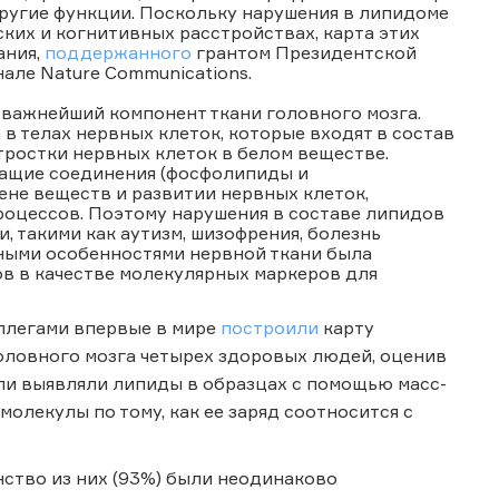
другие функции. Поскольку нарушения в липидоме
ких и когнитивных расстройствах, карта этих
ания,
поддержанного
грантом Президентской
але Nature Communications.
 важнейший компонент ткани головного мозга.
в телах нервных клеток, которые входят в состав
ростки нервных клеток в белом веществе.
жащие соединения (фосфолипиды и
ене веществ и развитии нервных клеток,
роцессов. Поэтому нарушения в составе липидов
, такими как аутизм, шизофрения, болезнь
рными особенностями нервной ткани была
в в качестве молекулярных маркеров для
оллегами впервые в мире
построили
карту
оловного мозга четырех здоровых людей, оценив
ели выявляли липиды в образцах с помощью масс-
олекулы по тому, как ее заряд соотносится с
ство из них (93%) были неодинаково