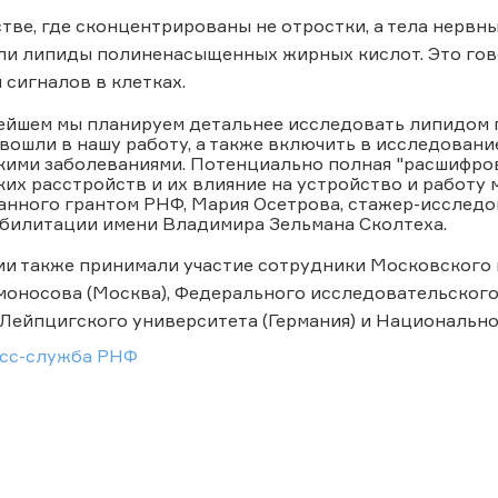
тве, где сконцентрированы не отростки, а тела нервны
и липиды полиненасыщенных жирных кислот. Это говор
 сигналов в клетках.
ейшем мы планируем детальнее исследовать липидом 
 вошли в нашу работу, а также включить в исследован
кими заболеваниями. Потенциально полная "расшифро
их расстройств и их влияние на устройство и работу м
нного грантом РНФ, Мария Осетрова, стажер-исследо
билитации имени Владимира Зельмана Сколтеха.
ии также принимали участие сотрудники Московского
моносова (Москва), Федерального исследовательского
 Лейпцигского университета (Германия) и Национально
сс-служба РНФ