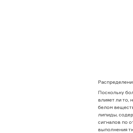
Распределение
Поскольку бол
влияет ли то, 
белом веществ
липиды, соде
сигналов по о
выполнения тк