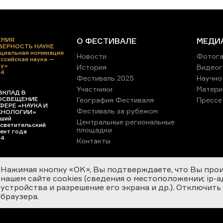
ЕМИЯ
О ФЕСТИВАЛЕ
МЕДИ
 ВЕРНОСТЬ НАУКЕ
циальная номинация
Новости
Фотога
ссийская наука —
ру»
История
Видеог
24
Фестиваль 2025
Научно
Участники
Матери
ВКЛАД В
ОСВЕЩЕНИЕ
География Фестиваля
Прессе
ФЕРЕ «НАУКА И
Фестиваль за рубежом
ХНОЛОГИИ»
ший
Центральные региональные
светительский
площадки
ект года
24
Контакты
Нажимая кнопку «OK», Вы подтверждаете, что Вы про
нашем сайте cookies (сведения о местоположении; ip-адр
устройства и разрешение его экрана и др.). Отключить
браузера.