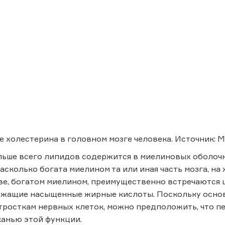
 холестерина в головном мозге человека. Источник: М
ьше всего липидов содержится в миелиновых оболочк
насколько богата миелином та или иная часть мозга, на
е, богатом миелином, преимущественно встречаются ц
ржащие насыщенные жирные кислоты. Поскольку основ
тросткам нервных клеток, можно предположить, что 
анью этой функции.