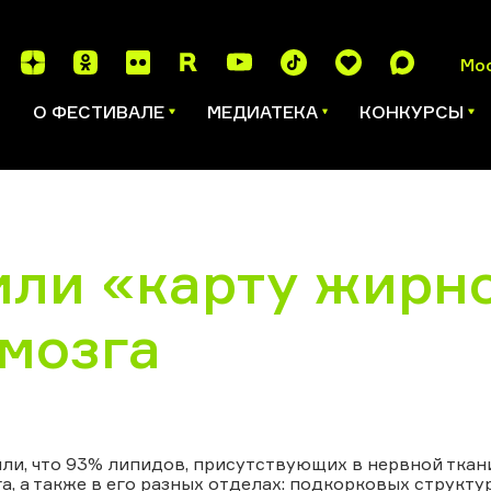
Мо
И
О ФЕСТИВАЛЕ
МЕДИАТЕКА
КОНКУРСЫ
или «карту жирн
 мозга
ли, что 93% липидов, присутствующих в нервной ткан
а, а также в его разных отделах: подкорковых структу