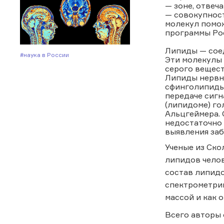
— зоне, отвеч
— совокупност
молекул помож
программы Ро
Липиды — соед
#Наука в России
Эти молекулы 
серого вещест
Липиды нервн
сфинголипиды)
передаче сигн
(липидоме) го
Альцгеймера. 
недостаточно 
выявления заб
Ученые из Ско
липидов челов
состав липидо
спектрометрии
массой и как 
Всего авторы 