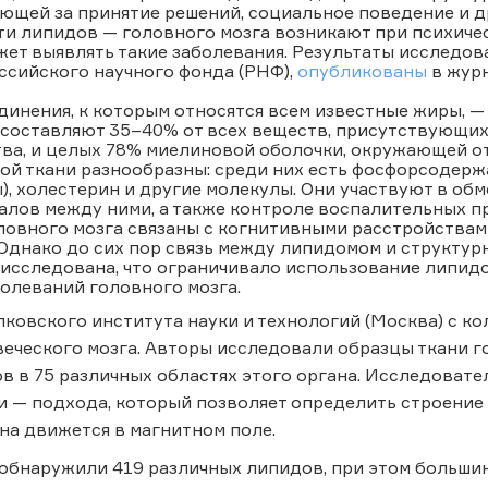
ающей за принятие решений, социальное поведение и 
и липидов — головного мозга возникают при психичес
ет выявлять такие заболевания. Результаты исследов
ссийского научного фонда (РНФ),
опубликованы
в журн
инения, к которым относятся всем известные жиры, —
составляют 35–40% от всех веществ, присутствующих 
ва, и целых 78% миелиновой оболочки, окружающей от
ой ткани разнообразны: среди них есть фосфорсодер
, холестерин и другие молекулы. Они участвуют в обм
алов между ними, а также контроле воспалительных п
ловного мозга связаны с когнитивными расстройствами
Однако до сих пор связь между липидомом и структу
исследована, что ограничивало использование липидо
олеваний головного мозга.
лковского института науки и технологий (Москва) с к
еческого мозга. Авторы исследовали образцы ткани г
в в 75 различных областях этого органа. Исследоват
 — подхода, который позволяет определить строение м
она движется в магнитном поле.
обнаружили 419 различных липидов, при этом большин