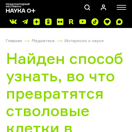
Главная
Медиатека
Интересно о науке
Найден способ
узнать, во что
ПОИСК
превратятся
стволовые
клетки в