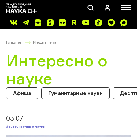
Главная
Медиатека
Интересно о
науке
ПОИСК
Афиша
Гуманитарные науки
Десят
03.07
#Естественные науки