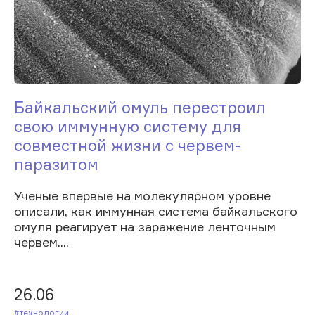
Байкальский омуль перестроил
свою иммунную систему для
совместной жизни с червем-
паразитом
Ученые впервые на молекулярном уровне
описали, как иммунная система байкальского
омуля реагирует на заражение ленточным
червем....
26.06
#Технологии