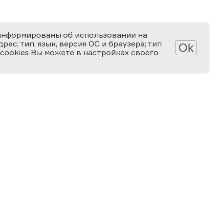
информированы об использовании на
ес; тип, язык, версия ОС и браузера; тип
Ok
 cookies Вы можете в настройках своего
Обработка персональных данных
Защита персональных данных
2006-2026
ПРЕМИЯ