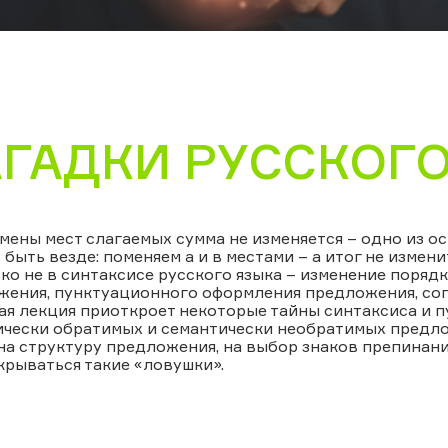
АГАДКИ РУССКОГ
мены мест слагаемых сумма не изменяется – одно из ос
быть везде: поменяем а и в местами – а итог не измени
ко не в синтаксисе русского языка – изменение поряд
жения, пунктуационного оформления предложения, сог
я лекция приоткроет некоторые тайны синтаксиса и пу
чески обратимых и семантически необратимых предлож
на структуру предложения, на выбор знаков препинания
крываться такие «ловушки».