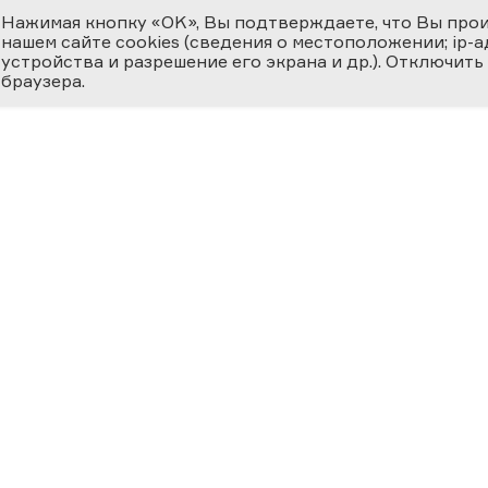
Нажимая кнопку «OK», Вы подтверждаете, что Вы про
нашем сайте cookies (сведения о местоположении; ip-адр
устройства и разрешение его экрана и др.). Отключить
браузера.
ЕМИЯ
О ФЕСТИВАЛЕ
МЕДИ
 ВЕРНОСТЬ НАУКЕ
циальная номинация
Новости
Фотога
ссийская наука —
ру»
История
Видеог
24
Фестиваль 2025
Научно
Участники
Матери
ВКЛАД В
ОСВЕЩЕНИЕ
География Фестиваля
Прессе
ФЕРЕ «НАУКА И