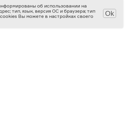
информированы об использовании на
ес; тип, язык, версия ОС и браузера; тип
Ok
 cookies Вы можете в настройках своего
АТЕКА
КОНКУРСЫ
лерея
Мир науки глазами детей
алерея
Ученые будущего
-популярные статьи
Снимай науку!
алы для скачивания
Формула слова
ПРОГРАММА