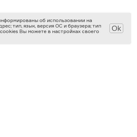
информированы об использовании на
ес; тип, язык, версия ОС и браузера; тип
Ok
 cookies Вы можете в настройках своего
АТЕКА
КОНКУРСЫ
лерея
Мир науки глазами детей
алерея
Ученые будущего
-популярные статьи
Снимай науку!