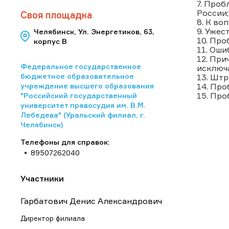
7. Проб
России;
Своя площадка
8. К во
9. Ужес
Челябинск, Ул. Энергетиков, 63,
10. Про
корпус В
11. Оши
12. При
Федеральное государственное
исключ
бюджетное образовательное
13. Штр
учреждение высшего образования
14. Про
15. Пр
"Российский государственный
университет правосудия им. В.М.
Лебедева" (Уральский филиал, г.
Челябинск)
Телефоны для справок:
89507262040
Участники
Гарбатович Денис Александрович
Директор филиала