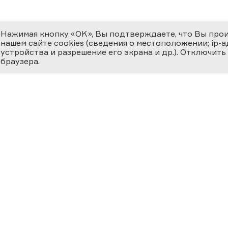
Нажимая кнопку «OK», Вы подтверждаете, что Вы про
нашем сайте cookies (сведения о местоположении; ip-адр
устройства и разрешение его экрана и др.). Отключить
браузера.
ЕМИЯ
О ФЕСТИВАЛЕ
МЕДИ
 ВЕРНОСТЬ НАУКЕ
циальная номинация
Новости
Фотога
ссийская наука —
ру»
История
Видеог
24
Фестиваль 2025
Научно