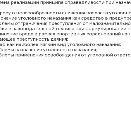
лема реализации принципа справедливости при назнач
просу о целесообразности снижения возраста уголовно
точение уголовного наказания как средство в предупр
блемы отграничения преступления от малозначительно
бки в законодательной технике при формулировании н
чинение вреда в рамках спортивных соревнований как
ающее преступность деяния;
аф как наиболее мягкий вид уголовного наказания;
блемы назначения уголовного наказания;
облемы применения освобождения от уголовной ответс