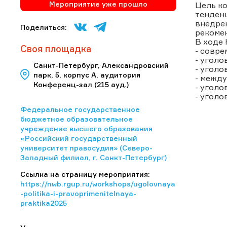
Мероприятие уже прошло
Цель к
тенденц
внедрен
Поделиться:
рекоме
В ходе
Своя площадка
- совре
- уголо
Санкт-Петербург, Александровский
- угол
парк, 5, корпус А, аудитория
- между
Конференц-зал (215 ауд.)
- уголо
- уголо
Федеральное государственное
бюджетное образовательное
учреждение высшего образования
«Российский государственный
университет правосудия» (Северо-
Западный филиал, г. Санкт-Петербург)
Ссылка на страницу мероприятия:
https://nwb.rgup.ru/workshops/ugolovnaya
-politika-i-pravoprimenitelnaya-
praktika2025