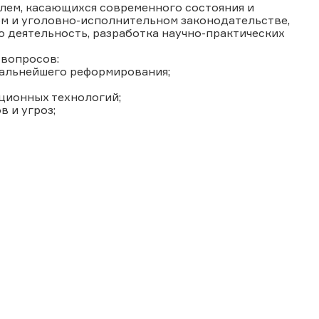
лем, касающихся современного состояния и
ом и уголовно-исполнительном законодательстве,
 деятельность, разработка научно-практических
вопросов:
дальнейшего реформирования;
ционных технологий;
 и угроз;