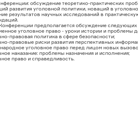
онференции: обсуждение теоретико-практических проб
ий развития уголовной политики, новаций в уголовн
ие результатов научных исследований в практическую
ндаций.
 Конференции предполагается обсуждение следующих 
менное уголовное право - уроки истории и проблемы 
вно-правовая политика в сфере безопасности;
овно-правовые риски развития перспективных информа
народное уголовное право перед лицом новых вызовов
вное наказание: проблемы назначения и исполнения;
вное право и справедливость.