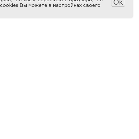
Ok
 cookies Вы можете в настройках своего
Обработка персональных данных
Защита персональных данных
2006-2026
ПРЕМИЯ
ЗА ВЕРНОСТЬ НАУКЕ
Специальная номинация
«Российская наука — миру»
2024
ЗА ВКЛАД В ПРОСВЕЩЕНИЕ