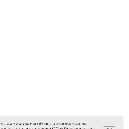
информированы об использовании на
ес; тип, язык, версия ОС и браузера; тип