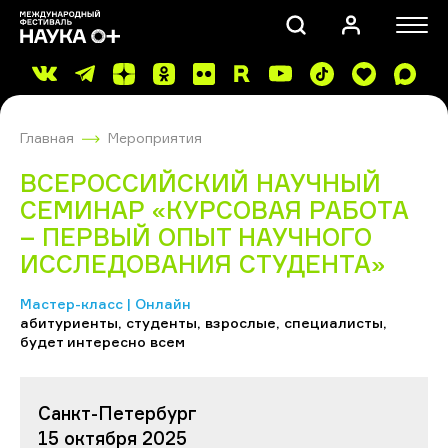
Главная
Мероприятия
ВСЕРОССИЙСКИЙ НАУЧНЫЙ
СЕМИНАР «КУРСОВАЯ РАБОТА
– ПЕРВЫЙ ОПЫТ НАУЧНОГО
ИССЛЕДОВАНИЯ СТУДЕНТА»
ПОИСК
Мастер-класс | Онлайн
абитуриенты, студенты, взрослые, специалисты,
будет интересно всем
Санкт-Петербург
15 октября 2025