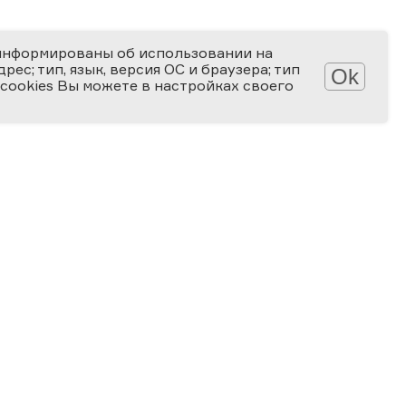
информированы об использовании на
ес; тип, язык, версия ОС и браузера; тип
Ok
 cookies Вы можете в настройках своего
Обработка персональных данных
Защита персональных данных
2006-2026
ПРЕМИЯ
ЗА ВЕРНОСТЬ НАУКЕ