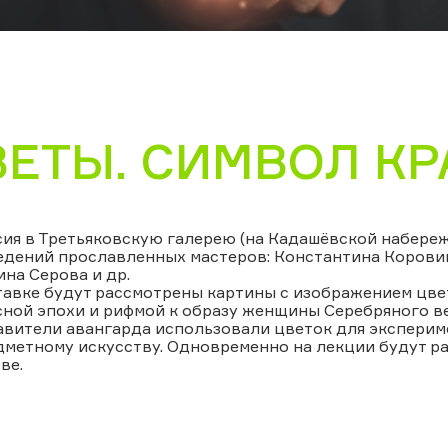
ВЕТЫ. СИМВОЛ К
ия в Третьяковскую галерею (на Кадашёвской набереж
дений прославленных мастеров: Константина Коровин
на Серова и др.
авке будут рассмотрены картины с изображением цве
ной эпохи и рифмой к образу женщины Серебряного ве
вители авангарда использовали цветок для экспериме
дметному искусству. Одновременно на лекции будут р
ве.