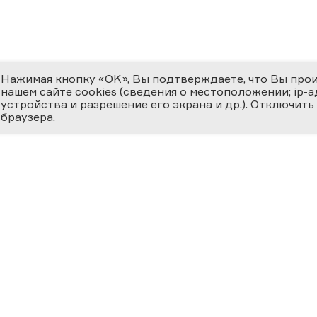
Нажимая кнопку «OK», Вы подтверждаете, что Вы про
нашем сайте cookies (сведения о местоположении; ip-адр
устройства и разрешение его экрана и др.). Отключить
браузера.
ЕМИЯ
О ФЕСТИВАЛЕ
МЕДИ
 ВЕРНОСТЬ НАУКЕ
циальная номинация
Новости
Фотога
ссийская наука —