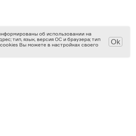
информированы об использовании на
ес; тип, язык, версия ОС и браузера; тип
Ok
 cookies Вы можете в настройках своего
АТЕКА
КОНКУРСЫ
лерея
Мир науки глазами детей