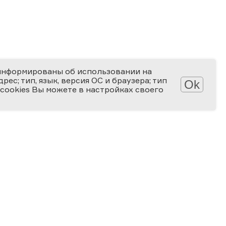
информированы об использовании на
ес; тип, язык, версия ОС и браузера; тип
Ok
 cookies Вы можете в настройках своего
АТЕКА
КОНКУРСЫ