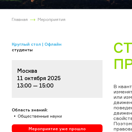
Главная
Мероприятия
С
Круглый стол | Офлайн
студенты
П
Москва
11 октября 2025
13:00 — 15:00
В квант
изменя
или изм
движени
поведен
Область знаний:
движени
Общественные науки
свойств
Поэтому
правовы
Мероприятие уже прошло