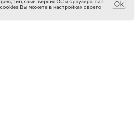
ес; тип, язык, версия ОС и браузера; тип
Ok
 cookies Вы можете в настройках своего
АТЕКА
КОНКУРСЫ
лерея
Мир науки глазами детей
алерея
Ученые будущего
-популярные статьи
Снимай науку!
алы для скачивания
Формула слова
ПРОГРАММА
Ближайшие мероприятия
Региональные площадки