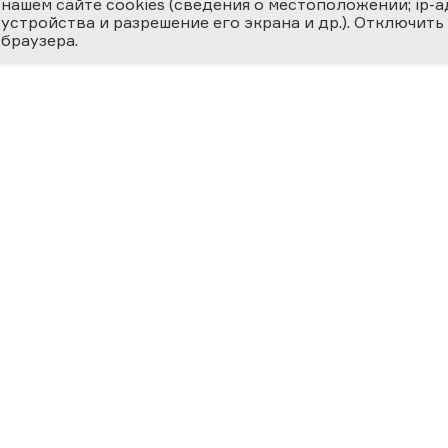
нашем сайте cookies (сведения о местоположении; ip-адр
устройства и разрешение его экрана и др.). Отключить
браузера.
ЕМИЯ
О ФЕСТИВАЛЕ
МЕДИ
 ВЕРНОСТЬ НАУКЕ
циальная номинация
Новости
Фотога
ссийская наука —
ру»
История
Видеог
24
Фестиваль 2025
Научно
Участники
Матери
ВКЛАД В
ОСВЕЩЕНИЕ
География Фестиваля
Прессе
ФЕРЕ «НАУКА И
Фестиваль за рубежом
ХНОЛОГИИ»
ший
Центральные региональные
светительский