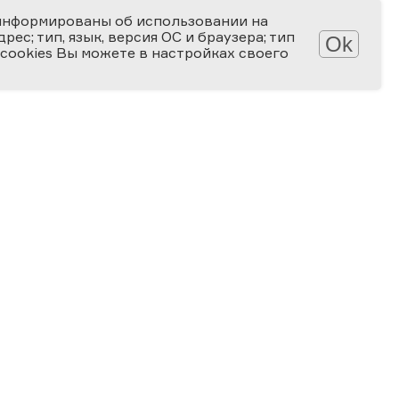
информированы об использовании на
ес; тип, язык, версия ОС и браузера; тип
Ok
 cookies Вы можете в настройках своего
АТЕКА
КОНКУРСЫ
лерея
Мир науки глазами детей
алерея
Ученые будущего
-популярные статьи
Снимай науку!
алы для скачивания
Формула слова
ПРОГРАММА