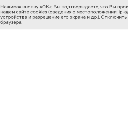
Нажимая кнопку «OK», Вы подтверждаете, что Вы про
нашем сайте cookies (сведения о местоположении; ip-адр
устройства и разрешение его экрана и др.). Отключить
браузера.
ЕМИЯ
О ФЕСТИВАЛЕ
МЕДИ
 ВЕРНОСТЬ НАУКЕ
циальная номинация
Новости
Фотога
ссийская наука —
ру»
История
Видеог
24
Фестиваль 2025
Научно
Участники
Матери
ВКЛАД В
ОСВЕЩЕНИЕ
География Фестиваля
Прессе
ФЕРЕ «НАУКА И