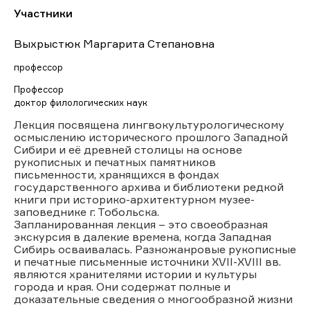
Участники
Выхрыстюк Маргарита Степановна
профессор
Профессор
доктор филологических наук
Лекция посвящена лингвокультурологическому
осмыслению исторического прошлого Западной
Сибири и её древней столицы на основе
рукописных и печатных памятников
письменности, хранящихся в фондах
государственного архива и библиотеки редкой
книги при историко-архитектурном музее-
заповеднике г. Тобольска.
Запланированная лекция – это своеобразная
экскурсия в далекие времена, когда Западная
Сибирь осваивалась. Разножанровые рукописные
и печатные письменные источники XVII-XVIII вв.
являются хранителями истории и культуры
города и края. Они содержат полные и
доказательные сведения о многообразной жизни