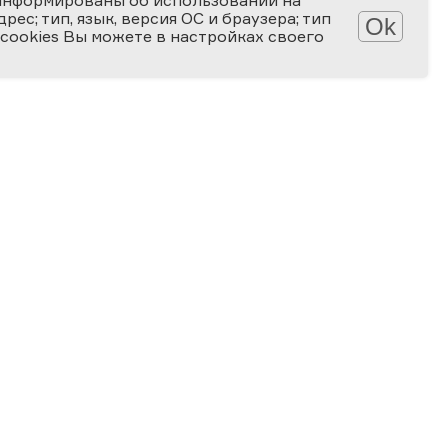
информированы об использовании на
ес; тип, язык, версия ОС и браузера; тип
Ok
 cookies Вы можете в настройках своего
Обработка персональных данных
Защита персональных данных
2006-2026
ПРЕМИЯ
ЗА ВЕРНОСТЬ НАУКЕ
Специальная номинация
«Российская наука — миру»
2024