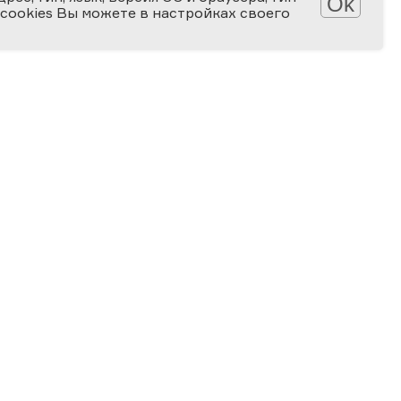
Ok
 cookies Вы можете в настройках своего
Обработка персональных данных
Защита персональных данных
2006-2026
ПРЕМИЯ
ЗА ВЕРНОСТЬ НАУКЕ
Специальная номинация
«Российская наука — миру»
2024
ЗА ВКЛАД В ПРОСВЕЩЕНИЕ