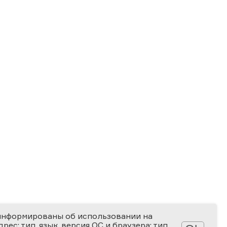
информированы об использовании на
ес; тип, язык, версия ОС и браузера; тип