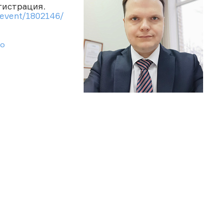
гистрация.
u/event/1802146/
No