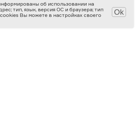
информированы об использовании на
ес; тип, язык, версия ОС и браузера; тип
Ok
 cookies Вы можете в настройках своего
Обработка персональных данных
Защита персональных данных
2006-2026
ПРЕМИЯ
ЗА ВЕРНОСТЬ НАУКЕ
Специальная номинация
«Российская наука — миру»
2024