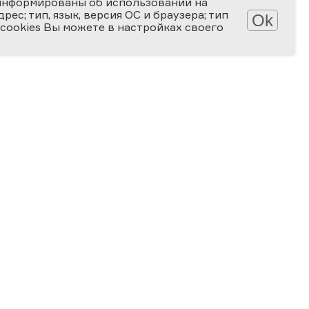
информированы об использовании на
ес; тип, язык, версия ОС и браузера; тип
Ok
 cookies Вы можете в настройках своего
Обработка персональных данных
Защита персональных данных
2006-2026
ПРЕМИЯ
ЗА ВЕРНОСТЬ НАУКЕ
Специальная номинация
«Российская наука — миру»
2024