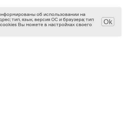
информированы об использовании на
ес; тип, язык, версия ОС и браузера; тип
Ok
 cookies Вы можете в настройках своего
Обработка персональных данных
Защита персональных данных
2006-2026
ПРЕМИЯ
ЗА ВЕРНОСТЬ НАУКЕ
Специальная номинация